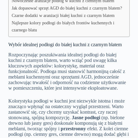
Nowoczesne aranżacje podłóg w kuchni z ciemnym blatem
Jak dopasować sprzęt AGD do białej kuchni z czarnym blatem?
Czarne dodatki w aranżacji białej kuchni z czarnym blatem
Najlepsze kolory podłogi do białych frontów kuchennych i
czarnego blatu
Wybór idealnej podłogi do białej kuchni z czarnym blatem
Rozpoczynając poszukiwania idealnej podłogi do białej
kuchni z czarnym blatem, warto wziąć pod uwagę kilka
kluczowych aspektów: kolorystykę, materiał oraz
funkcjonalność. Podłoga musi stanowić harmonijną całość z
meblami kuchennymi oraz sprzętami AGD, jednocześnie
zachowując trwałość i odporność na codzienne użytkowanie
w pomieszczeniu, które jest intensywnie eksploatowane.
Kolorystyka podłogi w kuchni jest niezwykle istotna i może
znacząco wpłynąć na ostateczny wygląd przestrzeni. Warto
zastanowić się, czy chcemy uzyskać kontrast, czy raczej
stonowaną, spójną kompozycję.
Jasne podłogi
(np. bielone
drewno lub jasny gres) doskonale komponują się z białymi
meblami, tworząc spójny i
przestronny
efekt. Z kolei ciemne
podłogi (np. ciemny gres, ciemne drewno) mogą dodać głębi i