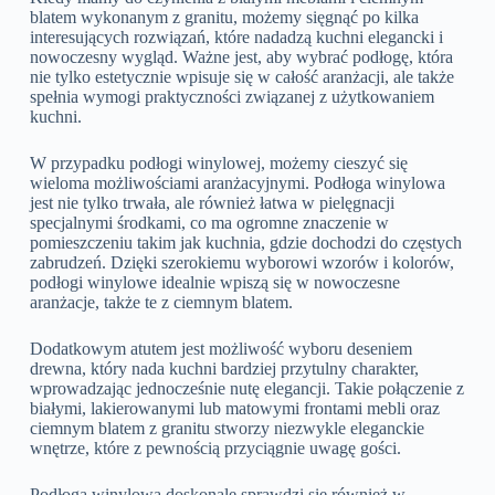
blatem wykonanym z granitu, możemy sięgnąć po kilka
interesujących rozwiązań, które nadadzą kuchni elegancki i
nowoczesny wygląd. Ważne jest, aby wybrać podłogę, która
nie tylko estetycznie wpisuje się w całość aranżacji, ale także
spełnia wymogi praktyczności związanej z użytkowaniem
kuchni.
W przypadku podłogi winylowej, możemy cieszyć się
wieloma możliwościami aranżacyjnymi. Podłoga winylowa
jest nie tylko trwała, ale również łatwa w pielęgnacji
specjalnymi środkami, co ma ogromne znaczenie w
pomieszczeniu takim jak kuchnia, gdzie dochodzi do częstych
zabrudzeń. Dzięki szerokiemu wyborowi wzorów i kolorów,
podłogi winylowe idealnie wpiszą się w nowoczesne
aranżacje, także te z ciemnym blatem.
Dodatkowym atutem jest możliwość wyboru deseniem
drewna, który nada kuchni bardziej przytulny charakter,
wprowadzając jednocześnie nutę elegancji. Takie połączenie z
białymi, lakierowanymi lub matowymi frontami mebli oraz
ciemnym blatem z granitu stworzy niezwykle eleganckie
wnętrze, które z pewnością przyciągnie uwagę gości.
Podłoga winylowa doskonale sprawdzi się również w