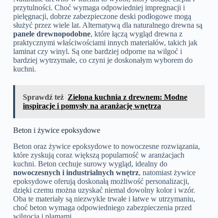
przytulności. Choć wymaga odpowiedniej impregnacji i
pielęgnacji, dobrze zabezpieczone deski podłogowe mogą
służyć przez wiele lat. Alternatywą dla naturalnego drewna są
panele drewnopodobne
, które łączą wygląd drewna z
praktycznymi właściwościami innych materiałów, takich jak
laminat czy winyl. Są one bardziej odporne na wilgoć i
bardziej wytrzymałe, co czyni je doskonałym wyborem do
kuchni.
Sprawdź też
Zielona kuchnia z drewnem: Modne
inspiracje i pomysły na aranżację wnętrza
Beton i żywice epoksydowe
Beton oraz żywice epoksydowe to nowoczesne rozwiązania,
które zyskują coraz większą popularność w aranżacjach
kuchni. Beton cechuje surowy wygląd, idealny do
nowoczesnych i industrialnych wnętrz
, natomiast żywice
epoksydowe oferują doskonałą możliwość personalizacji,
dzięki czemu można uzyskać niemal dowolny kolor i wzór.
Oba te materiały są niezwykle trwałe i łatwe w utrzymaniu,
choć beton wymaga odpowiedniego zabezpieczenia przed
wilgocią i plamami.