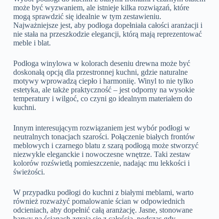
może być wyzwaniem, ale istnieje kilka rozwiązań, które
mogą sprawdzić się idealnie w tym zestawieniu.
Najważniejsze jest, aby podłoga dopełniała całości aranżacji i
nie stała na przeszkodzie elegancji, którą mają reprezentować
meble i blat.
Podłoga winylowa w kolorach deseniu drewna może być
doskonałą opcją dla przestronnej kuchni, gdzie naturalne
motywy wprowadzą ciepło i harmoniię. Winyl to nie tylko
estetyka, ale także praktyczność – jest odporny na wysokie
temperatury i wilgoć, co czyni go idealnym materiałem do
kuchni.
Innym interesującym rozwiązaniem jest wybór podłogi w
neutralnych tonacjach szarości. Połączenie białych frontów
meblowych i czarnego blatu z szarą podłogą może stworzyć
niezwykle eleganckie i nowoczesne wnętrze. Taki zestaw
kolorów rozświetlą pomieszczenie, nadając mu lekkości i
świeżości.
W przypadku podłogi do kuchni z białymi meblami, warto
również rozważyć pomalowanie ścian w odpowiednich
odcieniach, aby dopełnić całą aranżację. Jasne, stonowane
barwy na ścianach zgrają się z całością, podczas gdy