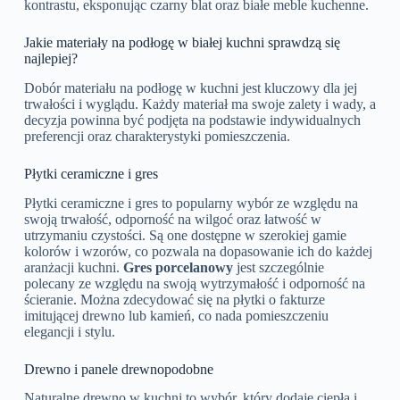
kontrastu, eksponując czarny blat oraz białe meble kuchenne.
Jakie materiały na podłogę w białej kuchni sprawdzą się
najlepiej?
Dobór materiału na podłogę w kuchni jest kluczowy dla jej
trwałości i wyglądu. Każdy materiał ma swoje zalety i wady, a
decyzja powinna być podjęta na podstawie indywidualnych
preferencji oraz charakterystyki pomieszczenia.
Płytki ceramiczne i gres
Płytki ceramiczne i gres to popularny wybór ze względu na
swoją trwałość, odporność na wilgoć oraz łatwość w
utrzymaniu czystości. Są one dostępne w szerokiej gamie
kolorów i wzorów, co pozwala na dopasowanie ich do każdej
aranżacji kuchni.
Gres porcelanowy
jest szczególnie
polecany ze względu na swoją wytrzymałość i odporność na
ścieranie. Można zdecydować się na płytki o fakturze
imitującej drewno lub kamień, co nada pomieszczeniu
elegancji i stylu.
Drewno i panele drewnopodobne
Naturalne drewno w kuchni to wybór, który dodaje ciepła i