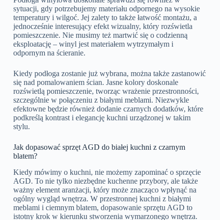
sytuacji, gdy potrzebujemy materiału odpornego na wysokie
temperatury i wilgoć. Jej zalety to także łatwość montażu, a
jednocześnie interesujący efekt wizualny, który rozświetla
pomieszczenie. Nie musimy też martwić się o codzienną
eksploatację – winyl jest materiałem wytrzymałym i
odpornym na ścieranie.
Kiedy podłoga zostanie już wybrana, można także zastanowić
się nad pomalowaniem ścian. Jasne kolory doskonale
rozświetlą pomieszczenie, tworząc wrażenie przestronności,
szczególnie w połączeniu z białymi meblami. Niezwykle
efektowne będzie również dodanie czarnych dodatków, które
podkreślą kontrast i elegancję kuchni urządzonej w takim
stylu.
Jak dopasować sprzęt AGD do białej kuchni z czarnym
blatem?
Kiedy mówimy o kuchni, nie możemy zapominać o sprzęcie
AGD. To nie tylko niezbędne kuchenne przybory, ale także
ważny element aranżacji, który może znacząco wpłynąć na
ogólny wygląd wnętrza. W przestronnej kuchni z białymi
meblami i ciemnym blatem, dopasowanie sprzętu AGD to
istotny krok w kierunku stworzenia wymarzonego wnętrza.