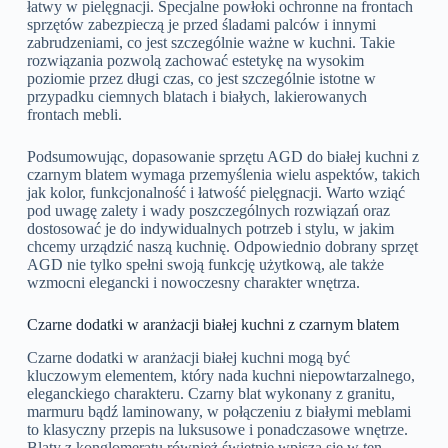
łatwy w pielęgnacji. Specjalne powłoki ochronne na frontach
sprzętów zabezpieczą je przed śladami palców i innymi
zabrudzeniami, co jest szczególnie ważne w kuchni. Takie
rozwiązania pozwolą zachować estetykę na wysokim
poziomie przez długi czas, co jest szczególnie istotne w
przypadku ciemnych blatach i białych, lakierowanych
frontach mebli.
Podsumowując, dopasowanie sprzętu AGD do białej kuchni z
czarnym blatem wymaga przemyślenia wielu aspektów, takich
jak kolor, funkcjonalność i łatwość pielęgnacji. Warto wziąć
pod uwagę zalety i wady poszczególnych rozwiązań oraz
dostosować je do indywidualnych potrzeb i stylu, w jakim
chcemy urządzić naszą kuchnię. Odpowiednio dobrany sprzęt
AGD nie tylko spełni swoją funkcję użytkową, ale także
wzmocni elegancki i nowoczesny charakter wnętrza.
Czarne dodatki w aranżacji białej kuchni z czarnym blatem
Czarne dodatki w aranżacji białej kuchni mogą być
kluczowym elementem, który nada kuchni niepowtarzalnego,
eleganckiego charakteru. Czarny blat wykonany z granitu,
marmuru bądź laminowany, w połączeniu z białymi meblami
to klasyczny przepis na luksusowe i ponadczasowe wnętrze.
Blaty z konglomeratu również świetnie wpiszą się w ten