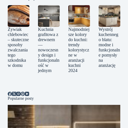
Żywiak
Kuchnia
Najmodniej
Wystrój
chlebowiec
grafitowa z
sze kolory
kuchenneg
– skuteczne
drewnem
do kuchni:
o blatu:
sposoby
—
trendy
modne i
zwalczania
nowoczesn
kolorystycz
funkcjonaln
tego
y design i
ne w
e pomysły
szkodnika
funkcjonaln
aranżacji
na
w domu
ość w
kuchni
aranżację
jednym
2024
Popularne posty