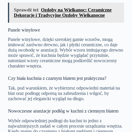
Sprawdź też
Ozdoby na Wielkanoc: Ceramiczne
Dekoracje i Tradycyjne Ozdoby Wielkanocne
Panele winylowe
Panele winylowe, dzięki szerokiej gamie wzorów, mogą
imitować zarówno drewno, jak i płytki ceramiczne, co daje
dużą swobodę w aranżacji. Wybór wzoru imitującego drewno
może sprawić, że kuchnia będzie wyglądać przytulnie,
natomiast wzory ceramiczne mogą podkreślić nowoczesny
charakter wnętrza.
Czy biała kuchnia z czarnym blatem jest praktyczna?
Tak, pod warunkiem, że wybierzesz odpowiedni materiał na
blat oraz podłogę odporną na zabrudzenia i wilgoć, by
zachować jej elegancki wygląd na długo.
Nowoczesne aranżacje podłóg w kuchni z ciemnym blatem
Wybór odpowiedniej podłogi do kuchni to jedno z
najważniejszych zadań w całym procesie urządzania wnętrza.
Kiedy mamy do czynienia z białymi meblami i ciemnym