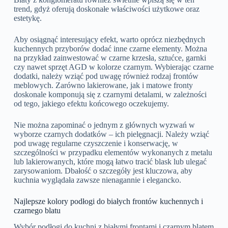
trend, gdyż oferują doskonałe właściwości użytkowe oraz
estetykę.
Aby osiągnąć interesujący efekt, warto oprócz niezbędnych
kuchennych przyborów dodać inne czarne elementy. Można
na przykład zainwestować w czarne krzesła, sztućce, garnki
czy nawet sprzęt AGD w kolorze czarnym. Wybierając czarne
dodatki, należy wziąć pod uwagę również rodzaj frontów
meblowych. Zarówno lakierowane, jak i matowe fronty
doskonale komponują się z czarnymi detalami, w zależności
od tego, jakiego efektu końcowego oczekujemy.
Nie można zapominać o jednym z głównych wyzwań w
wyborze czarnych dodatków – ich pielęgnacji. Należy wziąć
pod uwagę regularne czyszczenie i konserwację, w
szczególności w przypadku elementów wykonanych z metalu
lub lakierowanych, które mogą łatwo tracić blask lub ulegać
zarysowaniom. Dbałość o szczegóły jest kluczowa, aby
kuchnia wyglądała zawsze nienagannie i elegancko.
Najlepsze kolory podłogi do białych frontów kuchennych i
czarnego blatu
Wybór podłogi do kuchni z białymi frontami i czarnym blatem