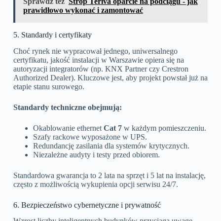
Sprawdź też
Strop Teriva oparcie na podciągu - jak
prawidłowo wykonać i zamontować
5. Standardy i certyfikaty
Choć rynek nie wypracował jednego, uniwersalnego
certyfikatu, jakość instalacji w Warszawie opiera się na
autoryzacji integratorów (np. KNX Partner czy Crestron
Authorized Dealer). Kluczowe jest, aby projekt powstał już na
etapie stanu surowego.
Standardy techniczne obejmują:
Okablowanie ethernet
Cat 7
w każdym pomieszczeniu.
Szafy rackowe wyposażone w UPS.
Redundancję zasilania dla systemów krytycznych.
Niezależne audyty i testy przed obiorem.
Standardowa gwarancja to 2 lata na sprzęt i 5 lat na instalację,
często z możliwością wykupienia opcji serwisu 24/7.
6. Bezpieczeństwo cybernetyczne i prywatność
Wzrost liczby inteligentnych budynków przyciąga uwagę