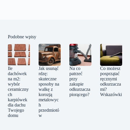
Podobne wpisy
Ile
Jak usunąć
Na co
Co możesz
dachówek
rdzę:
patrzeć
posprzątać
na m2:
skuteczne
przy
ręcznymi
wybór
sposoby na
zakupie
odkurzacza
ceramiczny
walkę z
odkurzacza
mi?
ch
korozją
piorącego?
Wskazówki
karpiówek
metalowyc
dla dachu
h
Twojego
przedmiotó
domu
w