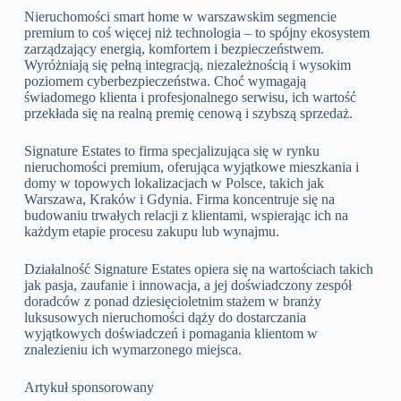
Nieruchomości smart home w warszawskim segmencie
premium to coś więcej niż technologia – to spójny ekosystem
zarządzający energią, komfortem i bezpieczeństwem.
Wyróżniają się pełną integracją, niezależnością i wysokim
poziomem cyberbezpieczeństwa. Choć wymagają
świadomego klienta i profesjonalnego serwisu, ich wartość
przekłada się na realną premię cenową i szybszą sprzedaż.
Signature Estates to firma specjalizująca się w rynku
nieruchomości premium, oferująca wyjątkowe mieszkania i
domy w topowych lokalizacjach w Polsce, takich jak
Warszawa, Kraków i Gdynia. Firma koncentruje się na
budowaniu trwałych relacji z klientami, wspierając ich na
każdym etapie procesu zakupu lub wynajmu.
Działalność Signature Estates opiera się na wartościach takich
jak pasja, zaufanie i innowacja, a jej doświadczony zespół
doradców z ponad dziesięcioletnim stażem w branży
luksusowych nieruchomości dąży do dostarczania
wyjątkowych doświadczeń i pomagania klientom w
znalezieniu ich wymarzonego miejsca.
Artykuł sponsorowany