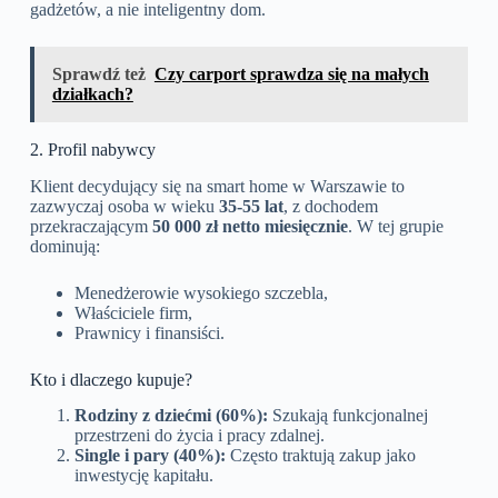
gadżetów, a nie inteligentny dom.
Sprawdź też
Czy carport sprawdza się na małych
działkach?
2. Profil nabywcy
Klient decydujący się na smart home w Warszawie to
zazwyczaj osoba w wieku
35-55 lat
, z dochodem
przekraczającym
50 000 zł netto miesięcznie
. W tej grupie
dominują:
Menedżerowie wysokiego szczebla,
Właściciele firm,
Prawnicy i finansiści.
Kto i dlaczego kupuje?
Rodziny z dziećmi (60%):
Szukają funkcjonalnej
przestrzeni do życia i pracy zdalnej.
Single i pary (40%):
Często traktują zakup jako
inwestycję kapitału.