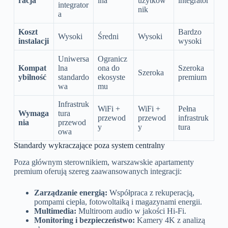
racja
lna
użytkow
integrator
integrator
nik
a
Koszt
Bardzo
Wysoki
Średni
Wysoki
instalacji
wysoki
Uniwersa
Ogranicz
Kompat
lna
ona do
Szeroka
Szeroka
ybilność
standardo
ekosyste
premium
wa
mu
Infrastruk
WiFi +
WiFi +
Pełna
Wymaga
tura
przewod
przewod
infrastruk
nia
przewod
y
y
tura
owa
Standardy wykraczające poza system centralny
Poza głównym sterownikiem, warszawskie apartamenty
premium oferują szereg zaawansowanych integracji:
Zarządzanie energią:
Współpraca z rekuperacją,
pompami ciepła, fotowoltaiką i magazynami energii.
Multimedia:
Multiroom audio w jakości Hi-Fi.
Monitoring i bezpieczeństwo:
Kamery 4K z analizą