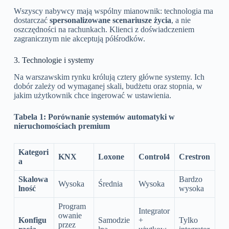
Wszyscy nabywcy mają wspólny mianownik: technologia ma
dostarczać
spersonalizowane scenariusze życia
, a nie
oszczędności na rachunkach. Klienci z doświadczeniem
zagranicznym nie akceptują półśrodków.
3. Technologie i systemy
Na warszawskim rynku królują cztery główne systemy. Ich
dobór zależy od wymaganej skali, budżetu oraz stopnia, w
jakim użytkownik chce ingerować w ustawienia.
Tabela 1: Porównanie systemów automatyki w
nieruchomościach premium
Kategori
KNX
Loxone
Control4
Crestron
a
Skalowa
Bardzo
Wysoka
Średnia
Wysoka
lność
wysoka
Program
Integrator
owanie
Konfigu
Samodzie
+
Tylko
przez