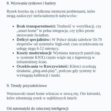
8. Wyzwania rynkowe i bariery
Rynek boryka się z kilkoma istotnymi problemami, które
mogą zaskoczyć nieświadomych nabywców:
Brak transparentności:
Trudność w weryfikacji, czy
„smart home” to pełna integracja, czy tylko proste
sterowanie światłem.
Deficyt specjalistów:
W Polsce działa zaledwie 50-70
ekspertów od systemów high-end; czas oczekiwania na
usługę sięga 6-12 miesięcy.
Koszty modernizacji:
Wymiana starszych paneli (np.
w systemie KNX) często wiąże się z ingerencją w
infrastrukturę ścian.
Oczekiwania vs Rzeczywistość:
Klienci oczekują
działania „plug-and-play”, podczas gdy systemy te
wymagają kalibracji i nauki.
9. Trendy przyszłościowe
Warszawski smart home wkracza w nową erę. Oto kierunki,
które zdominują rynek w najbliższych latach:
Od automatyki do sztucznej inteligencji