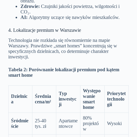
obrazu.
Zdrowie:
Czujniki jakości powietrza, wilgotności i
CO₂.
AI:
Algorytmy uczące się nawyków mieszkańców.
4. Lokalizacje premium w Warszawie
Technologia nie rozkłada się równomiernie na mapie
Warszawy. Prawdziwe „smart homes” koncentrują się w
specyficznych dzielnicach, co determinuje charakter
inwestycji.
Tabela 2: Porównanie lokalizacji premium pod kątem
smart home
Występo
Typ
Priorytet
Dzielnic
Średnia
wanie
inwestyc
technolo
a
cena/m²
smart
ji
gii
home
80%
Śródmie
25-40
Apartame
projektó
Wysoki
ście
tys. zł
ntowce
w