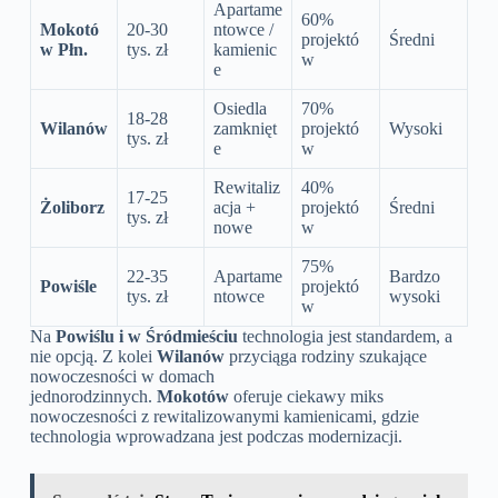
Apartame
60%
Mokotó
20-30
ntowce /
projektó
Średni
w Płn.
tys. zł
kamienic
w
e
Osiedla
70%
18-28
Wilanów
zamknięt
projektó
Wysoki
tys. zł
e
w
Rewitaliz
40%
17-25
Żoliborz
acja +
projektó
Średni
tys. zł
nowe
w
75%
22-35
Apartame
Bardzo
Powiśle
projektó
tys. zł
ntowce
wysoki
w
Na
Powiślu i w Śródmieściu
technologia jest standardem, a
nie opcją. Z kolei
Wilanów
przyciąga rodziny szukające
nowoczesności w domach
jednorodzinnych.
Mokotów
oferuje ciekawy miks
nowoczesności z rewitalizowanymi kamienicami, gdzie
technologia wprowadzana jest podczas modernizacji.