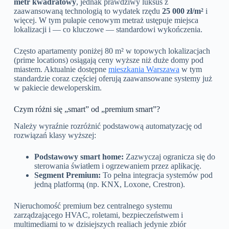
metr kwadratowy
, jednak prawdziwy luksus z
zaawansowaną technologią to wydatek rzędu
25 000 zł/m²
i
więcej. W tym pułapie cenowym metraż ustępuje miejsca
lokalizacji i — co kluczowe — standardowi wykończenia.
Często apartamenty poniżej 80 m² w topowych lokalizacjach
(prime locations) osiągają ceny wyższe niż duże domy pod
miastem. Aktualnie dostępne
mieszkania Warszawa
w tym
standardzie coraz częściej oferują zaawansowane systemy już
w pakiecie deweloperskim.
Czym różni się „smart” od „premium smart”?
Należy wyraźnie rozróżnić podstawową automatyzację od
rozwiązań klasy wyższej:
Podstawowy smart home:
Zazwyczaj ogranicza się do
sterowania światłem i ogrzewaniem przez aplikację.
Segment Premium:
To pełna integracja systemów pod
jedną platformą (np. KNX, Loxone, Crestron).
Nieruchomość premium bez centralnego systemu
zarządzającego HVAC, roletami, bezpieczeństwem i
multimediami to w dzisiejszych realiach jedynie zbiór