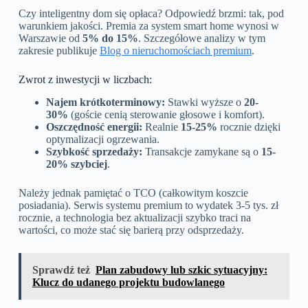
Czy inteligentny dom się opłaca? Odpowiedź brzmi: tak, pod
warunkiem jakości. Premia za system smart home wynosi w
Warszawie od
5% do 15%
. Szczegółowe analizy w tym
zakresie publikuje
Blog o nieruchomościach premium
.
Zwrot z inwestycji w liczbach:
Najem krótkoterminowy:
Stawki wyższe o
20-
30%
(goście cenią sterowanie głosowe i komfort).
Oszczędność energii:
Realnie
15-25%
rocznie dzięki
optymalizacji ogrzewania.
Szybkość sprzedaży:
Transakcje zamykane są o
15-
20% szybciej
.
Należy jednak pamiętać o TCO (całkowitym koszcie
posiadania). Serwis systemu premium to wydatek 3-5 tys. zł
rocznie, a technologia bez aktualizacji szybko traci na
wartości, co może stać się barierą przy odsprzedaży.
Sprawdź też
Plan zabudowy lub szkic sytuacyjny:
Klucz do udanego projektu budowlanego