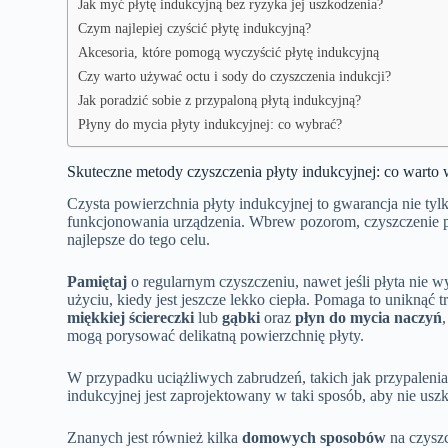
Jak myć płytę indukcyjną bez ryzyka jej uszkodzenia?
Czym najlepiej czyścić płytę indukcyjną?
Akcesoria, które pomogą wyczyścić płytę indukcyjną
Czy warto używać octu i sody do czyszczenia indukcji?
Jak poradzić sobie z przypaloną płytą indukcyjną?
Płyny do mycia płyty indukcyjnej: co wybrać?
Skuteczne metody czyszczenia płyty indukcyjnej: co warto 
Czysta powierzchnia płyty indukcyjnej to gwarancja nie ty
funkcjonowania urządzenia. Wbrew pozorom, czyszczenie płyty
najlepsze do tego celu.
Pamiętaj
o regularnym czyszczeniu, nawet jeśli płyta nie w
użyciu, kiedy jest jeszcze lekko ciepła. Pomaga to uniknąć
miękkiej ściereczki
lub
gąbki
oraz
płyn do mycia naczyń
mogą porysować delikatną powierzchnię płyty.
W przypadku uciążliwych zabrudzeń, takich jak przypaleni
indukcyjnej jest zaprojektowany w taki sposób, aby nie uszk
Znanych jest również kilka
domowych sposobów
na czyszc