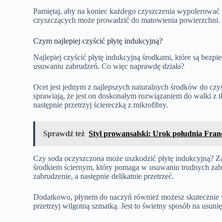
Pamiętaj, aby na koniec każdego czyszczenia wypolerować p
czyszczących może prowadzić do matowienia powierzchni.
Czym najlepiej czyścić płytę indukcyjną?
Najlepiej czyścić płytę indukcyjną środkami, które są bezpie
usuwaniu zabrudzeń. Co więc naprawdę działa?
Ocet jest jednym z najlepszych naturalnych środków do czys
sprawiają, że jest on doskonałym rozwiązaniem do walki z t
następnie przetrzyj ściereczką z mikrofibry.
Sprawdź też
Styl prowansalski: Urok południa Fran
Czy soda oczyszczona może uszkodzić płytę indukcyjną? Zasa
środkiem ściernym, który pomaga w usuwaniu trudnych zabru
zabrudzenie, a następnie delikatnie przetrzeć.
Dodatkowo, płynem do naczyń również możesz skutecznie wy
przetrzyj wilgotną szmatką. Jest to świetny sposób na usuni