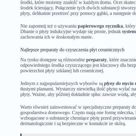
środki, które możemy znaleźć w każdym domu. Ocet skuteczn
środek ścierający. Połączenie tych dwóch substancji stworz
płyty, delikatnie przetrzeć przy pomocy gąbki, a następnie 
Nie zapomnij też o używaniu
papierowego ręcznika
, któr
Dbanie o płyty indukcyjne wydaje się proste, jednak
system
zachowania ich w doskonałym stanie.
Najlepsze preparaty do czyszczenia płyt ceramicznych
Na rynku dostępne są różnorodne
preparaty
, które znaczn
odpowiedniego środka czyszczącego jest kluczowy dla bez
powierzchni płyty szklanej lub ceramicznej.
Jednym z najpopularniejszych wyborów są
płyny do mycia
tłustymi plamami. Wystarczy niewielką ilość płynu wylać n
płyty. Ważne, aby później dokładnie spłuc zawsze wodą, aby
Warto również zainwestować w specjalistyczne preparaty do
gospodarstwa domowego. Często mają one formę mleczka, któ
wzbogacone o substancje chroniące płytę przed przywierani
dermatologicznie i są bezpieczne w kontakcie ze skórą.