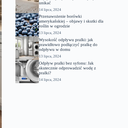
unikać
14 lipca, 2024
Przenawożenie borówki
amerykańskiej – objawy i skutki dla
roślin w ogrodzie
13 lipca, 2024
Wysokość odpływu pralki: jak
prawidłowo podłączyć pralkę do
odpływu w domu
13 lipca, 2024
Odpływ pralki bez syfonu: Jak
skutecznie odprowadzić wodę z
pralki?
14 lipca, 2024