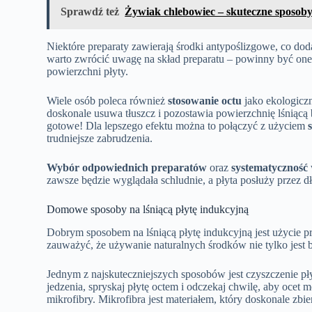
Sprawdź też
Żywiak chlebowiec – skuteczne sposob
Niektóre preparaty zawierają środki antypoślizgowe, co d
warto zwrócić uwagę na skład preparatu – powinny być one
powierzchni płyty.
Wiele osób poleca również
stosowanie octu
jako ekologicz
doskonale usuwa tłuszcz i pozostawia powierzchnię lśniącą b
gotowe! Dla lepszego efektu można to połączyć z użyciem
trudniejsze zabrudzenia.
Wybór odpowiednich preparatów
oraz
systematyczność
zawsze będzie wyglądała schludnie, a płyta posłuży przez dł
Domowe sposoby na lśniącą płytę indukcyjną
Dobrym sposobem na lśniącą płytę indukcyjną jest użycie 
zauważyć, że używanie naturalnych środków nie tylko jest b
Jednym z najskuteczniejszych sposobów jest czyszczenie pły
jedzenia, spryskaj płytę octem i odczekaj chwilę, aby ocet m
mikrofibry. Mikrofibra jest materiałem, który doskonale zbi