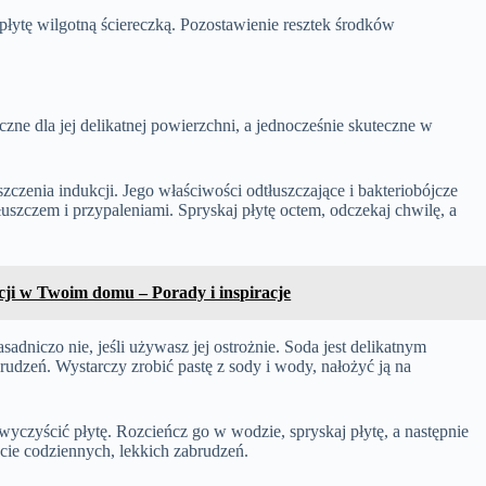
łytę wilgotną ściereczką. Pozostawienie resztek środków
czne dla jej delikatnej powierzchni, a jednocześnie skuteczne w
zczenia indukcji. Jego właściwości odtłuszczające i bakteriobójcze
łuszczem i przypaleniami. Spryskaj płytę octem, odczekaj chwilę, a
cji w Twoim domu – Porady i inspiracje
dniczo nie, jeśli używasz jej ostrożnie. Soda jest delikatnym
dzeń. Wystarczy zrobić pastę z sody i wody, nałożyć ją na
czyścić płytę. Rozcieńcz go w wodzie, spryskaj płytę, a następnie
ęcie codziennych, lekkich zabrudzeń.