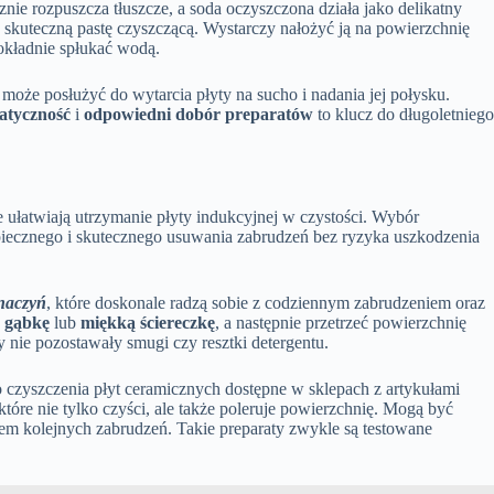
ie rozpuszcza tłuszcze, a soda oczyszczona działa jako delikatny
y skuteczną pastę czyszczącą. Wystarczy nałożyć ją na powierzchnię
dokładnie spłukać wodą.
y może posłużyć do wytarcia płyty na sucho i nadania jej połysku.
atyczność
i
odpowiedni dobór preparatów
to klucz do długoletnieg
ie ułatwiają utrzymanie płyty indukcyjnej w czystości. Wybór
piecznego i skutecznego usuwania zabrudzeń bez ryzyka uszkodzenia
 naczyń
, które doskonale radzą sobie z codziennym zabrudzeniem oraz
a
gąbkę
lub
miękką ściereczkę
, a następnie przetrzeć powierzchnię
 nie pozostawały smugi czy resztki detergentu.
 czyszczenia płyt ceramicznych dostępne w sklepach z artykułami
re nie tylko czyści, ale także poleruje powierzchnię. Mogą być
em kolejnych zabrudzeń. Takie preparaty zwykle są testowane