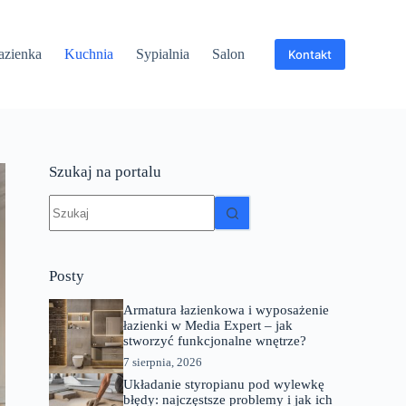
azienka
Kuchnia
Sypialnia
Salon
Kontakt
Szukaj na portalu
Brak
wyników
Posty
Armatura łazienkowa i wyposażenie
łazienki w Media Expert – jak
stworzyć funkcjonalne wnętrze?
7 sierpnia, 2026
Układanie styropianu pod wylewkę
błędy: najczęstsze problemy i jak ich