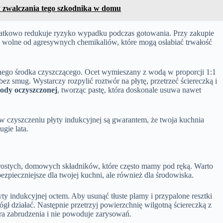
y zwalczania tego szkodnika w domu
odatkowo redukuje ryzyko wypadku podczas gotowania. Przy zakupie
 wolne od agresywnych chemikaliów, które mogą osłabiać trwałość
nego środka czyszczącego. Ocet wymieszany z wodą w proporcji 1:1
ez smug. Wystarczy rozpylić roztwór na płytę, przetrzeć ściereczką i
sody oczyszczonej
, tworząc pastę, która doskonale usuwa nawet
w czyszczeniu płyty indukcyjnej są gwarantem, że twoja kuchnia
ugie lata.
prostych, domowych składników, które często mamy pod ręką. Warto
ezpieczniejsze dla twojej kuchni, ale również dla środowiska.
ty indukcyjnej octem. Aby usunąć tłuste plamy i przypalone resztki
ógł działać. Następnie przetrzyj powierzchnię wilgotną ściereczką z
era zabrudzenia i nie powoduje zarysowań.