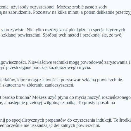
dzenia, użyj sody oczyszczonej. Możesz zrobić pastę z sody
ją na zabrudzenie. Pozostaw na kilka minut, a potem delikatnie przetrzy
są oczywiste. Nie tylko oszczędzasz pieniądze na specjalistycznych
szklanej powierzchni. Spróbuj tych metod i przekonaj się, że twój
 długowieczności. Niewłaściwe techniki mogą powodować zarysowania i
być przestrzegane podczas każdorazowego mycia.
teriałów, które mogą z łatwością porysować szklaną powierzchnię.
a i skuteczna w zbieraniu zanieczyszczeń.
jest bardzo brudna? Możesz użyć płynu do mycia naczyń rozcieńczonego
ę, a następnie przetrzyj wilgotną szmatką. To prosty sposób na
gnij po specjalistycznych preparatów do czyszczenia indukcji. Te środki
jednocześnie nie uszkadzając delikatnych powierzchni.