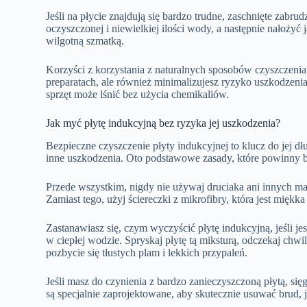
Jeśli na płycie znajdują się bardzo trudne, zaschnięte zabru
oczyszczonej i niewielkiej ilości wody, a następnie nałożyć 
wilgotną szmatką.
Korzyści z korzystania z naturalnych sposobów czyszczenia 
preparatach, ale również minimalizujesz ryzyko uszkodzenia 
sprzęt może lśnić bez użycia chemikaliów.
Jak myć płytę indukcyjną bez ryzyka jej uszkodzenia?
Bezpieczne czyszczenie płyty indukcyjnej to klucz do jej
inne uszkodzenia. Oto podstawowe zasady, które powinny 
Przede wszystkim, nigdy nie używaj druciaka ani innych ma
Zamiast tego, użyj ściereczki z mikrofibry, która jest miękk
Zastanawiasz się, czym wyczyścić płytę indukcyjną, jeśli 
w ciepłej wodzie. Spryskaj płytę tą miksturą, odczekaj chwil
pozbycie się tłustych plam i lekkich przypaleń.
Jeśli masz do czynienia z bardzo zanieczyszczoną płytą, się
są specjalnie zaprojektowane, aby skutecznie usuwać brud, 