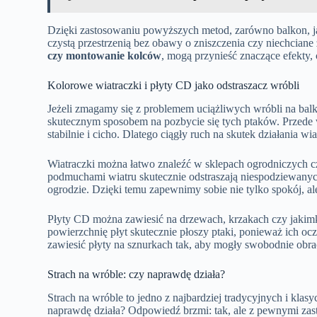
Dzięki zastosowaniu powyższych metod, zarówno balkon, jak
czystą przestrzenią bez obawy o zniszczenia czy niechcian
czy montowanie kolców
, mogą przynieść znaczące efekty, 
Kolorowe wiatraczki i płyty CD jako odstraszacz wróbli
Jeżeli zmagamy się z problemem uciążliwych wróbli na balk
skutecznym sposobem na pozbycie się tych ptaków. Przede 
stabilnie i cicho. Dlatego ciągły ruch na skutek działania w
Wiatraczki można łatwo znaleźć w sklepach ogrodniczych cz
podmuchami wiatru skutecznie odstraszają niespodziewanyc
ogrodzie. Dzięki temu zapewnimy sobie nie tylko spokój, al
Płyty CD można zawiesić na drzewach, krzakach czy jakimk
powierzchnię płyt skutecznie płoszy ptaki, ponieważ ich oc
zawiesić płyty na sznurkach tak, aby mogły swobodnie obraca
Strach na wróble: czy naprawdę działa?
Strach na wróble to jedno z najbardziej tradycyjnych i kla
naprawdę działa? Odpowiedź brzmi: tak, ale z pewnymi zas