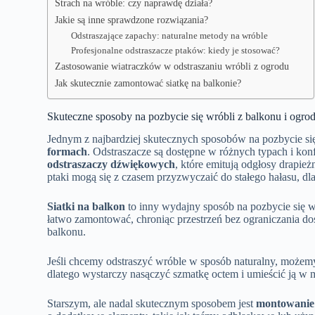
Strach na wróble: czy naprawdę działa?
Jakie są inne sprawdzone rozwiązania?
Odstraszające zapachy: naturalne metody na wróble
Profesjonalne odstraszacze ptaków: kiedy je stosować?
Zastosowanie wiatraczków w odstraszaniu wróbli z ogrodu
Jak skutecznie zamontować siatkę na balkonie?
Skuteczne sposoby na pozbycie się wróbli z balkonu i ogro
Jednym z najbardziej skutecznych sposobów na pozbycie się
formach
. Odstraszacze są dostępne w różnych typach i kon
odstraszaczy dźwiękowych
, które emitują odgłosy drapi
ptaki mogą się z czasem przyzwyczaić do stałego hałasu, dla
Siatki na balkon
to inny wydajny sposób na pozbycie się w
łatwo zamontować, chroniąc przestrzeń bez ograniczania dos
balkonu.
Jeśli chcemy odstraszyć wróble w sposób naturalny, możem
dlatego wystarczy nasączyć szmatkę octem i umieścić ją w mi
Starszym, ale nadal skutecznym sposobem jest
montowanie