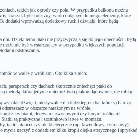
trzeniach, takich jak ogrody czy pola. W przypadku balkonu można
by straszak był skuteczny, warto dołączyć do niego elementy, które
 Te dodatki wprowadzą dodatkowy ruch i dźwięki, które będą
 dni. Dzięki temu ptaki nie przyzwyczają się do jego obecności i będą
ble może nie być wystarczający w przypadku większych populacji
todami odstraszania.
pomóc w walce z wróblami. Oto kilka z nich:
ch, parapetach czy dachach skutecznie zniechęci ptaki do
ną metodą, która jedynie uniemożliwia ptakom lądowanie, nie robiąc
ą wysokie dźwięki, niesłyszalne dla ludzkiego ucha, które są bardzo
i odstraszacz w obszarze narażonym na wróble.
czkami z kwiatami, drzewami owocowymi czy innymi roślinami
. Siatki są praktyczne i stosunkowo łatwe w montażu.
y, takie jak ocet czy olejki eteryczne (np. lawendowy, cytrusowy)
o mycia naczyń z dodatkiem kilku kropli olejku eterycznego i spryska