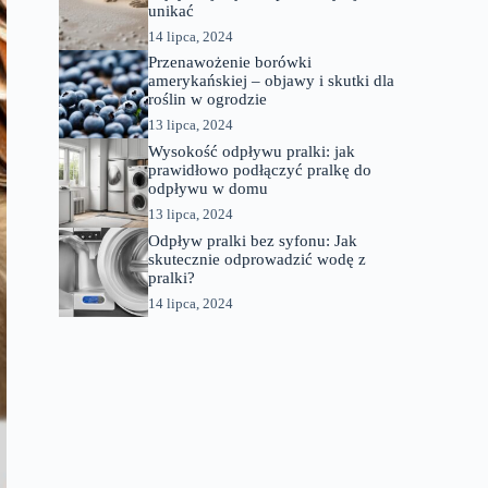
unikać
14 lipca, 2024
Przenawożenie borówki
amerykańskiej – objawy i skutki dla
roślin w ogrodzie
13 lipca, 2024
Wysokość odpływu pralki: jak
prawidłowo podłączyć pralkę do
odpływu w domu
13 lipca, 2024
Odpływ pralki bez syfonu: Jak
skutecznie odprowadzić wodę z
pralki?
14 lipca, 2024