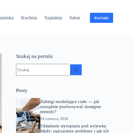
azienka
Kuchnia
Sypialnia
Salon
Kontakt
Szukaj na portalu
Brak
wyników
Posty
Zabiegi modelujące ciało — jak
rozsądnie porównywać dostępne
metody?
18 czerwca, 2026
Układanie styropianu pod wylewkę
błędy: najczęstsze problemy i jak ich