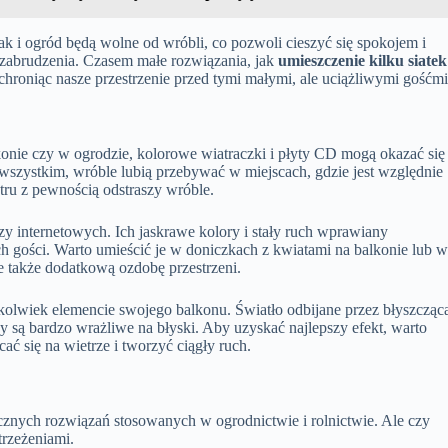
 i ogród będą wolne od wróbli, co pozwoli cieszyć się spokojem i
e zabrudzenia. Czasem małe rozwiązania, jak
umieszczenie kilku siatek
chroniąc nasze przestrzenie przed tymi małymi, ale uciążliwymi gośćmi
onie czy w ogrodzie, kolorowe wiatraczki i płyty CD mogą okazać się
wszystkim, wróble lubią przebywać w miejscach, gdzie jest względnie
iatru z pewnością odstraszy wróble.
y internetowych. Ich jaskrawe kolory i stały ruch wprawiany
h gości. Warto umieścić je w doniczkach z kwiatami na balkonie lub 
e także dodatkową ozdobę przestrzeni.
olwiek elemencie swojego balkonu. Światło odbijane przez błyszcząc
zy są bardzo wrażliwe na błyski. Aby uzyskać najlepszy efekt, warto
ć się na wietrze i tworzyć ciągły ruch.
sycznych rozwiązań stosowanych w ogrodnictwie i rolnictwie. Ale czy
trzeżeniami.