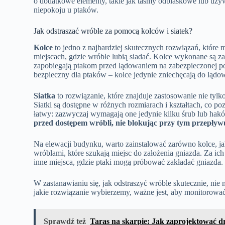
o dodatkowe elementy, takie jak taśmy odblaskowe lub używ
niepokoju u ptaków.
Jak odstraszać wróble za pomocą kolców i siatek?
Kolce
to jedno z najbardziej skutecznych rozwiązań, które
miejscach, gdzie wróble lubią siadać. Kolce wykonane są z
zapobiegają ptakom przed lądowaniem na zabezpieczonej p
bezpieczny dla ptaków – kolce jedynie zniechęcają do lądo
Siatka
to rozwiązanie, które znajduje zastosowanie nie tyl
Siatki są dostępne w różnych rozmiarach i kształtach, co p
łatwy: zazwyczaj wymagają one jedynie kilku śrub lub hak
przed dostępem wróbli, nie blokując przy tym przepływu
Na elewacji budynku, warto zainstalować zarówno kolce, ja
wróblami, które szukają miejsc do założenia gniazda. Za 
inne miejsca, gdzie ptaki mogą próbować zakładać gniazda.
W zastanawianiu się, jak odstraszyć wróble skutecznie, nie
jakie rozwiązanie wybierzemy, ważne jest, aby monitorowa
Sprawdź też
Taras na skarpie: Jak zaprojektować d