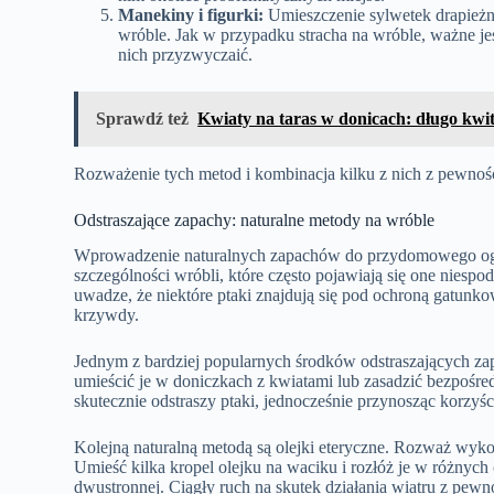
Manekiny i figurki:
Umieszczenie sylwetek drapieżni
wróble. Jak w przypadku stracha na wróble, ważne jest
nich przyzwyczaić.
Sprawdź też
Kwiaty na taras w donicach: długo kwit
Rozważenie tych metod i kombinacja kilku z nich z pewnoś
Odstraszające zapachy: naturalne metody na wróble
Wprowadzenie naturalnych zapachów do przydomowego ogr
szczególności wróbli, które często pojawiają się one niespo
uwadze, że niektóre ptaki znajdują się pod ochroną gatunkow
krzywdy.
Jednym z bardziej popularnych środków odstraszających zap
umieścić je w doniczkach z kwiatami lub zasadzić bezpoś
skutecznie odstraszy ptaki, jednocześnie przynosząc korzy
Kolejną naturalną metodą są olejki eteryczne. Rozważ wy
Umieść kilka kropel olejku na waciku i rozłóż je w różnyc
dwustronnej. Ciągły ruch na skutek działania wiatru z pewn