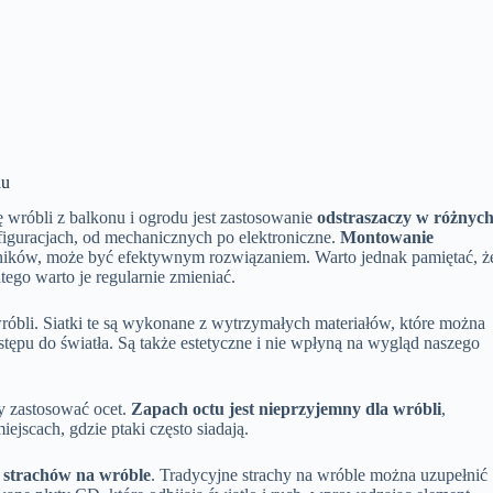
du
 wróbli z balkonu i ogrodu jest zastosowanie
odstraszaczy w różnyc
figuracjach, od mechanicznych po elektroniczne.
Montowanie
eżników, może być efektywnym rozwiązaniem. Warto jednak pamiętać, ż
tego warto je regularnie zmieniać.
róbli. Siatki te są wykonane z wytrzymałych materiałów, które można
tępu do światła. Są także estetyczne i nie wpłyną na wygląd naszego
y zastosować ocet.
Zapach octu jest nieprzyjemny dla wróbli
,
ejscach, gdzie ptaki często siadają.
 strachów na wróble
. Tradycyjne strachy na wróble można uzupełnić