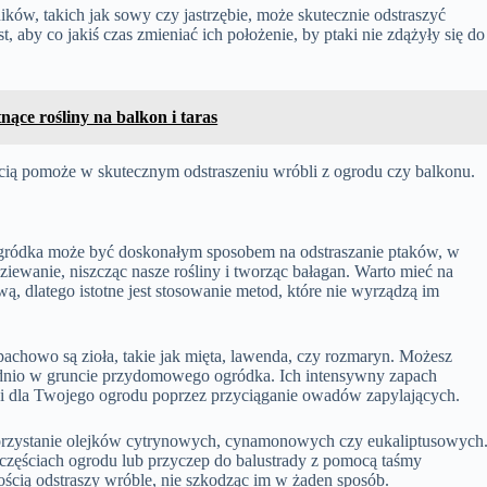
ków, takich jak sowy czy jastrzębie, może skutecznie odstraszyć
, aby co jakiś czas zmieniać ich położenie, by ptaki nie zdążyły się do
nące rośliny na balkon i taras
cią pomoże w skutecznym odstraszeniu wróbli z ogrodu czy balkonu.
ódka może być doskonałym sposobem na odstraszanie ptaków, w
dziewanie, niszcząc nasze rośliny i tworząc bałagan. Warto mieć na
ą, dlatego istotne jest stosowanie metod, które nie wyrządzą im
achowo są zioła, takie jak mięta, lawenda, czy rozmaryn. Możesz
rednio w gruncie przydomowego ogródka. Ich intensywny zapach
ści dla Twojego ogrodu poprzez przyciąganie owadów zapylających.
korzystanie olejków cytrynowych, cynamonowych czy eukaliptusowych
h częściach ogrodu lub przyczep do balustrady z pomocą taśmy
ością odstraszy wróble, nie szkodząc im w żaden sposób.