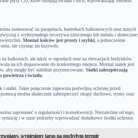
ane płyty CD, które odbijają światło i ruch, wprowadzając element
 można zastosować na parapetach, barierkach balkonowych oraz innych
azwyczaj z wytrzymałego tworzywa sztucznego lub metalu i skutecznie
owierzchni.
Montaż kolców jest prosty i szybki
, a jednocześnie
wania, nie czyniąc im krzywdy.
ko na balkonach, ale także w ogrodach oraz na elewacjach budynków.
ozwala na ich dopasowanie do konkretnego miejsca. Montaż siatek jest
ów, aby mogły być stabilnie przymocowane.
Siatki zabezpieczają
 powietrza i światła
.
k i siatki. Takie połączenie zapewnia podwójną ochronę przed
ich pomocą można skutecznie zabezpieczyć okapy dachowe, rynny oraz
 można zapomnieć o regularności i konsekwencji. Niezależnie od tego,
ć sytuację i w razie potrzeby wprowadzać dodatkowe środki ochrony.
rewniany, wyniesiony taras na pochyłym terenie