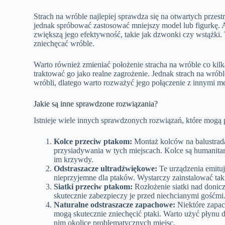
Strach na wróble najlepiej sprawdza się na otwartych przes
jednak spróbować zastosować mniejszy model lub figurkę. A
zwiększą jego efektywność, takie jak dzwonki czy wstążki.
zniechęcać wróble.
Warto również zmieniać położenie stracha na wróble co kilka
traktować go jako realne zagrożenie. Jednak strach na wró
wróbli, dlatego warto rozważyć jego połączenie z innymi me
Jakie są inne sprawdzone rozwiązania?
Istnieje wiele innych sprawdzonych rozwiązań, które mogą 
Kolce przeciw ptakom:
Montaż kolców na balustrada
przysiadywania w tych miejscach. Kolce są humanitar
im krzywdy.
Odstraszacze ultradźwiękowe:
Te urządzenia emituj
nieprzyjemne dla ptaków. Wystarczy zainstalować tak
Siatki przeciw ptakom:
Rozłożenie siatki nad doni
skutecznie zabezpieczy je przed niechcianymi gośćmi
Naturalne odstraszacze zapachowe:
Niektóre zapach
mogą skutecznie zniechęcić ptaki. Warto użyć płynu d
nim okolice problematycznych miejsc.