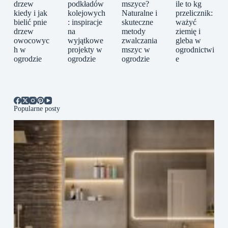
drzew
podkładów
mszyce?
ile to kg
kiedy i jak
kolejowych
Naturalne i
przelicznik:
bielić pnie
: inspiracje
skuteczne
ważyć
drzew
na
metody
ziemię i
owocowyc
wyjątkowe
zwalczania
gleba w
h w
projekty w
mszyc w
ogrodnictwi
ogrodzie
ogrodzie
ogrodzie
e
Popularne posty