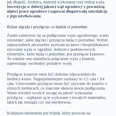
jak długość, średnica, materiał wykonania oraz rodzaj węża.
Inwestycja w dobrej jakości wąż ogrodowy z pewnością
ułatwi prace ogrodowe i zapewni długotrwałą satysfakcję
z jego użytkowania
.
Różne złączki i przyłącza: co będzie ci potrzebne
Zanim zabierzesz się za podłączanie węża ogrodowego, warto
zrozumieć, jakie złączki i przyłącza będą ci potrzebne. Wybór
odpowiednich akcesoriów pozwala na łatwe i bezproblemowe
używanie węża w ogrodzie. Jednym z podstawowych
elementów, które będą ci potrzebne, jest przyłącze kranowe.
To właśnie ono umożliwia połączenie węża z kranem,
zapewniając swobodny przepływ wody.
Przyłącze kranowe musi być dobrane odpowiednio do
średnicy kranu. Najpopularniejsze rozmiary to 1/2 cala i 3/4
cala. Uniwersalne przyłącze może być używane do kranów o
różnych średnicach, co znacznie ułatwia proces podłączenia.
Warto również zwrócić uwagę na jakość wykonania
przyłączy – najlepsze są te wykonane z trwałych materiałów,
takich jak mosiądz czy stal nierdzewna.
Kolejnym elementem jest trójnik, który pozwala na