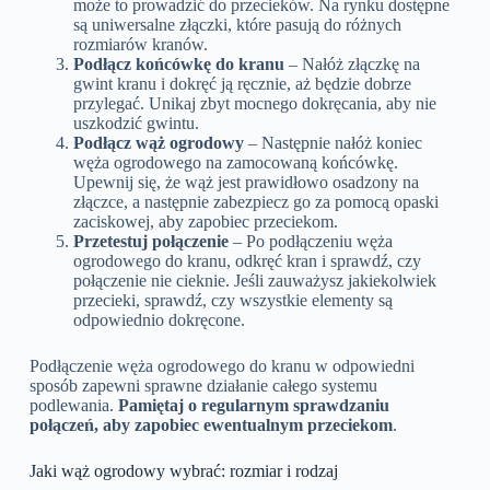
może to prowadzić do przecieków. Na rynku dostępne
są uniwersalne złączki, które pasują do różnych
rozmiarów kranów.
Podłącz końcówkę do kranu
– Nałóż złączkę na
gwint kranu i dokręć ją ręcznie, aż będzie dobrze
przylegać. Unikaj zbyt mocnego dokręcania, aby nie
uszkodzić gwintu.
Podłącz wąż ogrodowy
– Następnie nałóż koniec
węża ogrodowego na zamocowaną końcówkę.
Upewnij się, że wąż jest prawidłowo osadzony na
złączce, a następnie zabezpiecz go za pomocą opaski
zaciskowej, aby zapobiec przeciekom.
Przetestuj połączenie
– Po podłączeniu węża
ogrodowego do kranu, odkręć kran i sprawdź, czy
połączenie nie cieknie. Jeśli zauważysz jakiekolwiek
przecieki, sprawdź, czy wszystkie elementy są
odpowiednio dokręcone.
Podłączenie węża ogrodowego do kranu w odpowiedni
sposób zapewni sprawne działanie całego systemu
podlewania.
Pamiętaj o regularnym sprawdzaniu
połączeń, aby zapobiec ewentualnym przeciekom
.
Jaki wąż ogrodowy wybrać: rozmiar i rodzaj