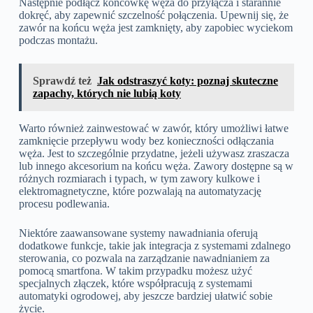
Następnie podłącz końcówkę węża do przyłącza i starannie
dokręć, aby zapewnić szczelność połączenia. Upewnij się, że
zawór na końcu węża jest zamknięty, aby zapobiec wyciekom
podczas montażu.
Sprawdź też
Jak odstraszyć koty: poznaj skuteczne
zapachy, których nie lubią koty
Warto również zainwestować w zawór, który umożliwi łatwe
zamknięcie przepływu wody bez konieczności odłączania
węża. Jest to szczególnie przydatne, jeżeli używasz zraszacza
lub innego akcesorium na końcu węża. Zawory dostępne są w
różnych rozmiarach i typach, w tym zawory kulkowe i
elektromagnetyczne, które pozwalają na automatyzację
procesu podlewania.
Niektóre zaawansowane systemy nawadniania oferują
dodatkowe funkcje, takie jak integracja z systemami zdalnego
sterowania, co pozwala na zarządzanie nawadnianiem za
pomocą smartfona. W takim przypadku możesz użyć
specjalnych złączek, które współpracują z systemami
automatyki ogrodowej, aby jeszcze bardziej ułatwić sobie
życie.