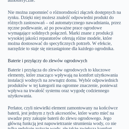
atmosferyczne.
Nie można zapomnieć o różnorodności złączek dostępnych na
rynku. Dzięki niej możesz znaleźć odpowiedni produkt do
różnych zastosowań – od automatycznego nawadniania, przez
ręczne podlewanie, aż po poważne prace ogrodowe
wymagające solidnych połączeń. Marki znane z produkcji
wysokiej jakości reparatorów oferują różne modele, które
można dostosować do specyficznych potrzeb. W efekcie,
narzędzie to staje się niezastąpione dla każdego ogrodnika.
Baterie i przyłączy do zlewów ogrodowych
Baterie i przyłącza do zlewów ogrodowych to kluczowe
elementy, które znacząco wpływają na komfort użytkowania
instalacji wodnych na zewnątrz domu. Wybór odpowiednich
produktów w tej kategorii ma ogromne znaczenie, ponieważ
wpływa na trwałość systemu oraz wygodę codziennego
użytkowania.
Perlator, czyli niewielki element zamontowany na końcówce
baterii, jest jednym z tych akcesoriów, które warto mieć na
uwadze przy zakupie baterii do zlewu ogrodowego. Jego
główną funkcją jest napowietrzanie strumienia wody, co nie
tylko redukuje zużycie wody, ale także zwiększa komfort