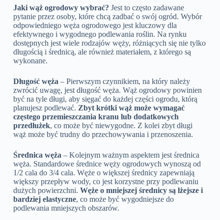
Jaki wąż ogrodowy wybrać?
Jest to często zadawane
pytanie przez osoby, które chcą zadbać o swój ogród. Wybór
odpowiedniego węża ogrodowego jest kluczowy dla
efektywnego i wygodnego podlewania roślin. Na rynku
dostępnych jest wiele rodzajów węży, różniących się nie tylko
długością i średnicą, ale również materiałem, z którego są
wykonane.
Długość węża
– Pierwszym czynnikiem, na który należy
zwrócić uwagę, jest długość węża. Wąż ogrodowy powinien
być na tyle długi, aby sięgać do każdej części ogrodu, którą
planujesz podlewać.
Zbyt krótki wąż może wymagać
częstego przemieszczania kranu lub dodatkowych
przedłużek
, co może być niewygodne. Z kolei zbyt długi
wąż może być trudny do przechowywania i przenoszenia.
Średnica węża
– Kolejnym ważnym aspektem jest średnica
węża. Standardowe średnice węży ogrodowych wynoszą od
1/2 cala do 3/4 cala. Węże o większej średnicy zapewniają
większy przepływ wody, co jest korzystne przy podlewaniu
dużych powierzchni.
Węże o mniejszej średnicy są lżejsze i
bardziej elastyczne
, co może być wygodniejsze do
podlewania mniejszych obszarów.