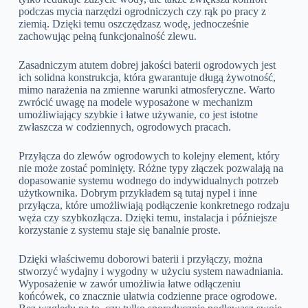
podczas mycia narzędzi ogrodniczych czy rąk po pracy z
ziemią. Dzięki temu oszczędzasz wodę, jednocześnie
zachowując pełną funkcjonalność zlewu.
Zasadniczym atutem dobrej jakości baterii ogrodowych jest
ich solidna konstrukcja, która gwarantuje długą żywotność,
mimo narażenia na zmienne warunki atmosferyczne. Warto
zwrócić uwagę na modele wyposażone w mechanizm
umożliwiający szybkie i łatwe używanie, co jest istotne
zwłaszcza w codziennych, ogrodowych pracach.
Przyłącza do zlewów ogrodowych to kolejny element, który
nie może zostać pominięty. Różne typy złączek pozwalają na
dopasowanie systemu wodnego do indywidualnych potrzeb
użytkownika. Dobrym przykładem są tutaj nypel i inne
przyłącza, które umożliwiają podłączenie konkretnego rodzaju
węża czy szybkozłącza. Dzięki temu, instalacja i późniejsze
korzystanie z systemu staje się banalnie proste.
Dzięki właściwemu doborowi baterii i przyłączy, można
stworzyć wydajny i wygodny w użyciu system nawadniania.
Wyposażenie w zawór umożliwia łatwe odłączeniu
końcówek, co znacznie ułatwia codzienne prace ogrodowe.