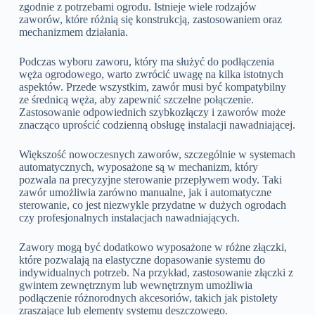
zgodnie z potrzebami ogrodu. Istnieje wiele rodzajów
zaworów, które różnią się konstrukcją, zastosowaniem oraz
mechanizmem działania.
Podczas wyboru zaworu, który ma służyć do podłączenia
węża ogrodowego, warto zwrócić uwagę na kilka istotnych
aspektów. Przede wszystkim, zawór musi być kompatybilny
ze średnicą węża, aby zapewnić szczelne połączenie.
Zastosowanie odpowiednich szybkozłączy i zaworów może
znacząco uprościć codzienną obsługę instalacji nawadniającej.
Większość nowoczesnych zaworów, szczególnie w systemach
automatycznych, wyposażone są w mechanizm, który
pozwala na precyzyjne sterowanie przepływem wody. Taki
zawór umożliwia zarówno manualne, jak i automatyczne
sterowanie, co jest niezwykle przydatne w dużych ogrodach
czy profesjonalnych instalacjach nawadniających.
Zawory mogą być dodatkowo wyposażone w różne złączki,
które pozwalają na elastyczne dopasowanie systemu do
indywidualnych potrzeb. Na przykład, zastosowanie złączki z
gwintem zewnętrznym lub wewnętrznym umożliwia
podłączenie różnorodnych akcesoriów, takich jak pistolety
zraszające lub elementy systemu deszczowego.