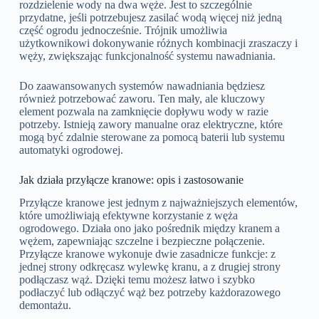
rozdzielenie wody na dwa węże. Jest to szczególnie
przydatne, jeśli potrzebujesz zasilać wodą więcej niż jedną
część ogrodu jednocześnie. Trójnik umożliwia
użytkownikowi dokonywanie różnych kombinacji zraszaczy i
węży, zwiększając funkcjonalność systemu nawadniania.
Do zaawansowanych systemów nawadniania będziesz
również potrzebować zaworu. Ten mały, ale kluczowy
element pozwala na zamknięcie dopływu wody w razie
potrzeby. Istnieją zawory manualne oraz elektryczne, które
mogą być zdalnie sterowane za pomocą baterii lub systemu
automatyki ogrodowej.
Jak działa przyłącze kranowe: opis i zastosowanie
Przyłącze kranowe jest jednym z najważniejszych elementów,
które umożliwiają efektywne korzystanie z węża
ogrodowego. Działa ono jako pośrednik między kranem a
wężem, zapewniając szczelne i bezpieczne połączenie.
Przyłącze kranowe wykonuje dwie zasadnicze funkcje: z
jednej strony odkręcasz wylewkę kranu, a z drugiej strony
podłączasz wąż. Dzięki temu możesz łatwo i szybko
podłaczyć lub odłączyć wąż bez potrzeby każdorazowego
demontażu.