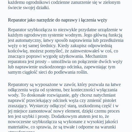
każdemu ogrodnikowi codzienne zanurzenie się w zielonym
świecie swojej działki.
Reparator jako narzędzie do naprawy i łączenia węży
Reparator szybkozłącza to niezwykle przydatne urządzenie w
każdym ogrodowym systemie wodnym. Jego główną funkcją
jest automatyczny, łatwy sposób naprawienia lub przedłużenia
węży o tej samej średnicy. Kiedy zakupisz odpowiednią
końcówkę, możesz pomyśleć, że zainwestowałeś w coś, co
znacząco poprawi wygodę użytkowania. Mechanizm
reparatora jest prosty – umożliwia on połączenie dwóch węży
lub naprawienie uszkodzonego odcinka, zapewniając tym
samym ciągłość sieci do podlewania roślin.
Reparatory są wyposażone w zawór, który pozwala na łatwe
odłączeniu węża od systemu, bez konieczności wyłączania
wody. To doskonałe rozwiązanie, gdy chcesz natychmiast
naprawić przeciekający odcinek węża czy zmienić pistolet
zraszający. Wystarczy odłączyć starą, uszkodzoną część i w
jej miejsce zamontować nowy element, dzięki czemu proces
ten jest szybki i prosty. Dodatkowym atutem jest to, że
nowoczesne szybkozłącza są wykonane z wysokiej jakości
materiałów, co sprawia, że są trwałe i odporne na warunki