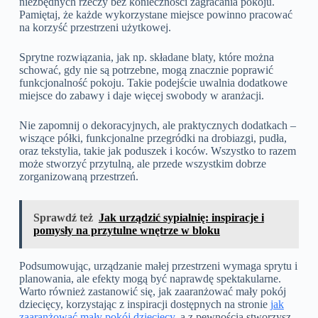
niezbędnych rzeczy bez konieczności zagracania pokoju.
Pamiętaj, że każde wykorzystane miejsce powinno pracować
na korzyść przestrzeni użytkowej.
Sprytne rozwiązania, jak np. składane blaty, które można
schować, gdy nie są potrzebne, mogą znacznie poprawić
funkcjonalność pokoju. Takie podejście uwalnia dodatkowe
miejsce do zabawy i daje więcej swobody w aranżacji.
Nie zapomnij o dekoracyjnych, ale praktycznych dodatkach –
wiszące półki, funkcjonalne przegródki na drobiazgi, pudła,
oraz tekstylia, takie jak poduszek i koców. Wszystko to razem
może stworzyć przytulną, ale przede wszystkim dobrze
zorganizowaną przestrzeń.
Sprawdź też
Jak urządzić sypialnię: inspiracje i
pomysły na przytulne wnętrze w bloku
Podsumowując, urządzanie małej przestrzeni wymaga sprytu i
planowania, ale efekty mogą być naprawdę spektakularne.
Warto również zastanowić się, jak zaaranżować mały pokój
dziecięcy, korzystając z inspiracji dostępnych na stronie
jak
zaaranżować mały pokój dziecięcy
, a z pewnością stworzysz