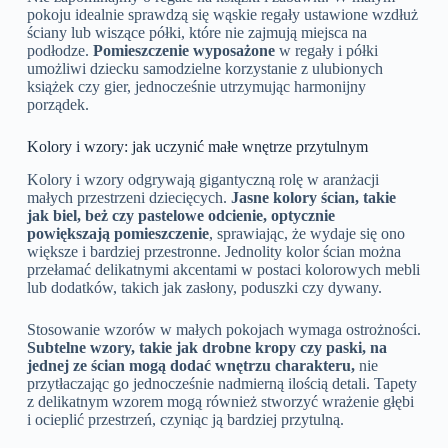
pokoju idealnie sprawdzą się wąskie regały ustawione wzdłuż
ściany lub wiszące półki, które nie zajmują miejsca na
podłodze.
Pomieszczenie wyposażone
w regały i półki
umożliwi dziecku samodzielne korzystanie z ulubionych
książek czy gier, jednocześnie utrzymując harmonijny
porządek.
Kolory i wzory: jak uczynić małe wnętrze przytulnym
Kolory i wzory odgrywają gigantyczną rolę w aranżacji
małych przestrzeni dziecięcych.
Jasne kolory ścian, takie
jak biel, beż czy pastelowe odcienie, optycznie
powiększają pomieszczenie
, sprawiając, że wydaje się ono
większe i bardziej przestronne. Jednolity kolor ścian można
przełamać delikatnymi akcentami w postaci kolorowych mebli
lub dodatków, takich jak zasłony, poduszki czy dywany.
Stosowanie wzorów w małych pokojach wymaga ostrożności.
Subtelne wzory, takie jak drobne kropy czy paski, na
jednej ze ścian mogą dodać wnętrzu charakteru,
nie
przytłaczając go jednocześnie nadmierną ilością detali. Tapety
z delikatnym wzorem mogą również stworzyć wrażenie głębi
i ocieplić przestrzeń, czyniąc ją bardziej przytulną.