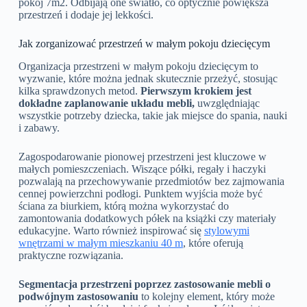
pokój 7m2. Odbijają one światło, co optycznie powiększa
przestrzeń i dodaje jej lekkości.
Jak zorganizować przestrzeń w małym pokoju dziecięcym
Organizacja przestrzeni w małym pokoju dziecięcym to
wyzwanie, które można jednak skutecznie przeżyć, stosując
kilka sprawdzonych metod.
Pierwszym krokiem jest
dokładne zaplanowanie układu mebli,
uwzględniając
wszystkie potrzeby dziecka, takie jak miejsce do spania, nauki
i zabawy.
Zagospodarowanie pionowej przestrzeni jest kluczowe w
małych pomieszczeniach. Wiszące półki, regały i haczyki
pozwalają na przechowywanie przedmiotów bez zajmowania
cennej powierzchni podłogi. Punktem wyjścia może być
ściana za biurkiem, którą można wykorzystać do
zamontowania dodatkowych półek na książki czy materiały
edukacyjne. Warto również inspirować się
stylowymi
wnętrzami w małym mieszkaniu 40 m
, które oferują
praktyczne rozwiązania.
Segmentacja przestrzeni poprzez zastosowanie mebli o
podwójnym zastosowaniu
to kolejny element, który może