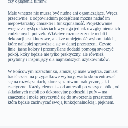
czy oglądania filmów.
Małe wnętrza nie muszą być nudne ani ograniczające. Wręcz
przeciwnie, z odpowiednim podejściem można nadać im
niepowtarzalny charakter i funkcjonalność. Projektowanie
wnętrz z myślą o dzieciach wymaga jednak uwzględnienia ich
codziennych potrzeb. Właściwe rozmieszczenie mebli i
dekoracji jest kluczowe, a także umiejętność wyboru takich,
które najlepiej sprawdzają się w danej przestrzeni. Czyste
linie, jasne kolory i przemyślane dodatki pomogą stworzyć
pokój, który będzie nie tylko praktyczny, ale również
przytulny i inspirujący dla najmłodszych użytkowników.
W końcowym rozrachunku, aranżując małe wnętrza, zamiast
tracić czasu na przypadkowe wybory, warto skoncentrować
się na rozwiązaniach, które są zarówno praktyczne, jak i
estetyczne. Każdy element – od antresoli po wiszące półki, od
składanych mebli po dekoracyjne poduszki i pufy – ma
znaczenie i może przyczynić się do stworzenia przestrzeni,
która będzie zachwycać swoją funkcjonalnością i pięknem.