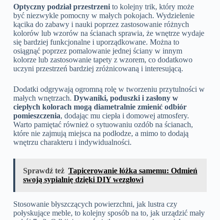
Optyczny podział przestrzeni
to kolejny trik, który może
być niezwykle pomocny w małych pokojach. Wydzielenie
kącika do zabawy i nauki poprzez zastosowanie różnych
kolorów lub wzorów na ścianach sprawia, że wnętrze wydaje
się bardziej funkcjonalne i uporządkowane. Można to
osiągnąć poprzez pomalowanie jednej ściany w innym
kolorze lub zastosowanie tapety z wzorem, co dodatkowo
uczyni przestrzeń bardziej zróżnicowaną i interesującą.
Dodatki odgrywają ogromną rolę w tworzeniu przytulności w
małych wnętrzach.
Dywaniki, poduszki i zasłony w
ciepłych kolorach mogą diametralnie zmienić odbiór
pomieszczenia
, dodając mu ciepła i domowej atmosfery.
Warto pamiętać również o sytuowaniu ozdób na ścianach,
które nie zajmują miejsca na podłodze, a mimo to dodają
wnętrzu charakteru i indywidualności.
Sprawdź też
Tapicerowanie łóżka samemu: Odmień
swoją sypialnię dzięki DIY wezgłowi
Stosowanie błyszczących powierzchni, jak lustra czy
połyskujące meble, to kolejny sposób na to, jak urządzić mały