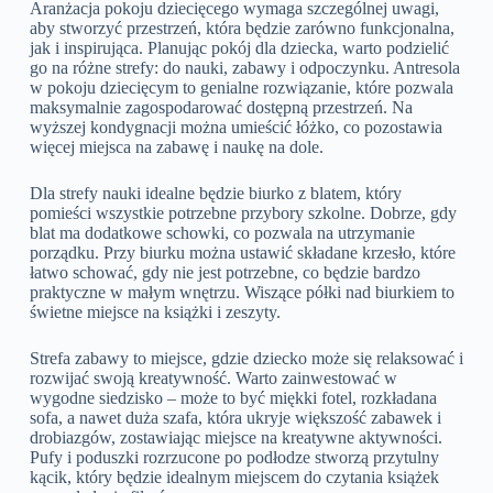
Aranżacja pokoju dziecięcego wymaga szczególnej uwagi,
aby stworzyć przestrzeń, która będzie zarówno funkcjonalna,
jak i inspirująca. Planując pokój dla dziecka, warto podzielić
go na różne strefy: do nauki, zabawy i odpoczynku. Antresola
w pokoju dziecięcym to genialne rozwiązanie, które pozwala
maksymalnie zagospodarować dostępną przestrzeń. Na
wyższej kondygnacji można umieścić łóżko, co pozostawia
więcej miejsca na zabawę i naukę na dole.
Dla strefy nauki idealne będzie biurko z blatem, który
pomieści wszystkie potrzebne przybory szkolne. Dobrze, gdy
blat ma dodatkowe schowki, co pozwala na utrzymanie
porządku. Przy biurku można ustawić składane krzesło, które
łatwo schować, gdy nie jest potrzebne, co będzie bardzo
praktyczne w małym wnętrzu. Wiszące półki nad biurkiem to
świetne miejsce na książki i zeszyty.
Strefa zabawy to miejsce, gdzie dziecko może się relaksować i
rozwijać swoją kreatywność. Warto zainwestować w
wygodne siedzisko – może to być miękki fotel, rozkładana
sofa, a nawet duża szafa, która ukryje większość zabawek i
drobiazgów, zostawiając miejsce na kreatywne aktywności.
Pufy i poduszki rozrzucone po podłodze stworzą przytulny
kącik, który będzie idealnym miejscem do czytania książek