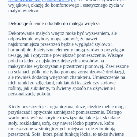
wyjątkową okazję do komfortowego i estetycznego życia w
małym wnętrzu.
Dekoracje ścienne i dodatki do małego wnętrza
Dekorowanie małych wnętrz może być wyzwaniem, ale
odpowiednie wybory mogą sprawić, że nawet
najskromniejsza przestrzeń będzie wyglądać stylowo i
harmonijnie. Estetyczne elementy mogą zarówno przyciągać
uwagę, jak i optycznie powiększać pomieszczenie. Wiszące
półki to jeden z najskuteczniejszych sposobów na
maksymalne wykorzystanie przestrzeni pionowej. Zawieszone
na ścianach półki nie tylko pomogą zorganizować drobiazgi,
ale również dodadzą wnętrzom charakteru. Umieszczenie na
nich ramki ze zdjęciami, miniaturki książek czy stylowe
rośliny, jak sukulenty, to świetny sposób na ożywienie i
personalizację pokoju.
Kiedy przestrzeń jest ograniczona, duże, ciężkie meble mogą
przytłaczać i optycznie zmniejszać pomieszczenie. Dlatego
warto postawić na sprytne rozwiązania, takie jak składane
stoły, rozkładaną sofę, czy nawet łóżko piętrowe, które
umieszczone w strategicznych miejscach nie zdominują
przestrzeni. Sofa, która pełni funkcję łóżka, to także świetne