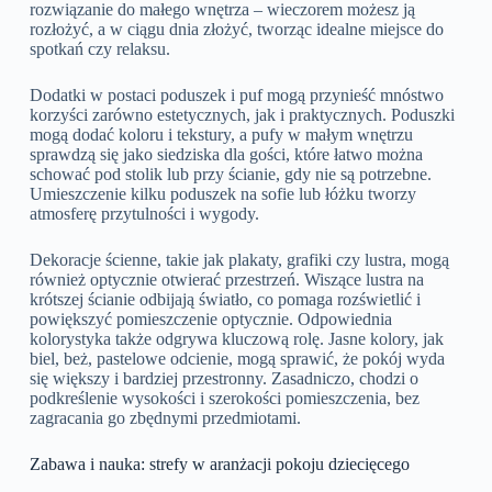
rozwiązanie do małego wnętrza – wieczorem możesz ją
rozłożyć, a w ciągu dnia złożyć, tworząc idealne miejsce do
spotkań czy relaksu.
Dodatki w postaci poduszek i puf mogą przynieść mnóstwo
korzyści zarówno estetycznych, jak i praktycznych. Poduszki
mogą dodać koloru i tekstury, a pufy w małym wnętrzu
sprawdzą się jako siedziska dla gości, które łatwo można
schować pod stolik lub przy ścianie, gdy nie są potrzebne.
Umieszczenie kilku poduszek na sofie lub łóżku tworzy
atmosferę przytulności i wygody.
Dekoracje ścienne, takie jak plakaty, grafiki czy lustra, mogą
również optycznie otwierać przestrzeń. Wiszące lustra na
krótszej ścianie odbijają światło, co pomaga rozświetlić i
powiększyć pomieszczenie optycznie. Odpowiednia
kolorystyka także odgrywa kluczową rolę. Jasne kolory, jak
biel, beż, pastelowe odcienie, mogą sprawić, że pokój wyda
się większy i bardziej przestronny. Zasadniczo, chodzi o
podkreślenie wysokości i szerokości pomieszczenia, bez
zagracania go zbędnymi przedmiotami.
Zabawa i nauka: strefy w aranżacji pokoju dziecięcego