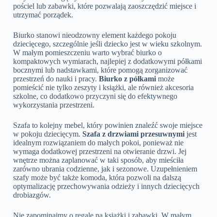
pościel lub zabawki, które pozwalają zaoszczędzić miejsce i
utrzymać porządek.
Biurko stanowi nieodzowny element każdego pokoju
dziecięcego, szczególnie jeśli dziecko jest w wieku szkolnym.
W małym pomieszczeniu warto wybrać biurko o
kompaktowych wymiarach, najlepiej z dodatkowymi półkami
bocznymi lub nadstawkami, które pomogą zorganizować
przestrzeń do nauki i pracy.
Biurko z półkami
może
pomieścić nie tylko zeszyty i książki, ale również akcesoria
szkolne, co dodatkowo przyczyni się do efektywnego
wykorzystania przestrzeni.
Szafa to kolejny mebel, który powinien znaleźć swoje miejsce
w pokoju dziecięcym.
Szafa z drzwiami przesuwnymi
jest
idealnym rozwiązaniem do małych pokoi, ponieważ nie
wymaga dodatkowej przestrzeni na otwieranie drzwi. Jej
wnętrze można zaplanować w taki sposób, aby mieściła
zarówno ubrania codzienne, jak i sezonowe. Uzupełnieniem
szafy może być także komoda, która pozwoli na dalszą
optymalizację przechowywania odzieży i innych dziecięcych
drobiazgów.
Nie zapominajmy o regale na książki i zabawki. W małym