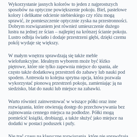
Wykorzystanie jasnych kolorów to jeden z najprostszych
sposobów na optyczne powiększenie pokoju. Biel, pastelowe
kolory i delikatne odcienie niebieskiego czy różu mogą
sprawić, że pomieszczenie optycznie zyska na przestronności.
Dobrym rozwiązaniem jest również umieszczenie dużego
lustra na jednej ze ścian – najlepiej na krótszej ścianie pokoju.
Lustro odbija światło i dodaje przestrzeni głębi, dzięki czemu
pokój wydaje się większy.
W małym wnętrzu sprawdzają się także meble
wielofunkcyjne. Idealnym wyborem może być łóżko
piętrowe, które nie tylko zapewnia miejsce do spania, ale
często także dodatkową przestrzeń do zabawy lub nauki pod
spodem. Antresola to kolejna sprytna opcja, która pozwala
wykorzystać pionową przestrzeń pokoju, zamieniając ją na
siedzisko, blat do nauki lub miejsce na zabawki.
Warto również zainwestować w wiszące półki oraz inne
rozwiązania, które otwierają dostęp do przechowywania bez
zajmowania cennego miejsca na podłodze. Półki mogą
pomieścić książki, drobiazgi, a także służyć jako miejsce na
dodatki w postaci poduszek i pufy.
Nie trać czasu na klasyczne rozwiązania, które nie sprawdzają