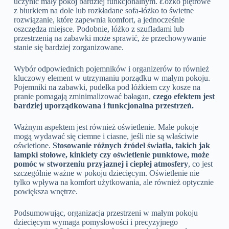
uczynić mały pokój bardziej funkcjonalnym. Łóżko piętrowe
z biurkiem na dole lub rozkładane sofa-łóżko to świetne
rozwiązanie, które zapewnia komfort, a jednocześnie
oszczędza miejsce. Podobnie, łóżko z szufladami lub
przestrzenią na zabawki może sprawić, że przechowywanie
stanie się bardziej zorganizowane.
Wybór odpowiednich pojemników i organizerów to również
kluczowy element w utrzymaniu porządku w małym pokoju.
Pojemniki na zabawki, pudełka pod łóżkiem czy kosze na
pranie pomagają zminimalizować bałagan,
czego efektem jest
bardziej uporządkowana i funkcjonalna przestrzeń.
Ważnym aspektem jest również oświetlenie. Małe pokoje
mogą wydawać się ciemne i ciasne, jeśli nie są właściwie
oświetlone.
Stosowanie różnych źródeł światła, takich jak
lampki stołowe, kinkiety czy oświetlenie punktowe, może
pomóc w stworzeniu przyjaznej i ciepłej atmosfery
, co jest
szczególnie ważne w pokoju dziecięcym. Oświetlenie nie
tylko wpływa na komfort użytkowania, ale również optycznie
powiększa wnętrze.
Podsumowując, organizacja przestrzeni w małym pokoju
dziecięcym wymaga pomysłowości i precyzyjnego