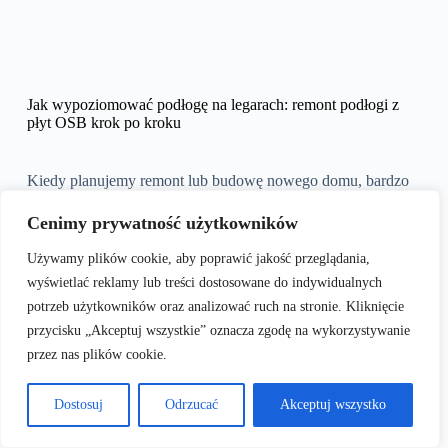
Jak wypoziomować podłogę na legarach: remont podłogi z
płyt OSB krok po kroku
Kiedy planujemy remont lub budowę nowego domu, bardzo
ważnym aspektem jest odpowiednie przygotowanie podłogi.
Wybór technologii, która spełni nasze oczekiwania, może być
Cenimy prywatność użytkowników
kluczowy dla trwałości i komfortu użytkowania.
Podłogi na
legarach
cieszą się dużą popularnością, a ich montaż często
Używamy plików cookie, aby poprawić jakość przeglądania,
wiąże się z użyciem płyt OSB. Aby proces ten przebiegł bez
wyświetlać reklamy lub treści dostosowane do indywidualnych
problemów, niezwykle istotne jest dokładne poziomowanie.
W poniższym artykule przedstawimy szczegółowe informacje
potrzeb użytkowników oraz analizować ruch na stronie. Kliknięcie
na temat zalet tej technologii oraz omówimy niezbędne
przycisku „Akceptuj wszystkie” oznacza zgodę na wykorzystywanie
materiały i narzędzia do prawidłowego montażu.
przez nas plików cookie.
Spis treści
Dostosuj
Odrzucać
Akceptuj wszystko
Jakie są zalety podłogi na legarach – wstępne informacje