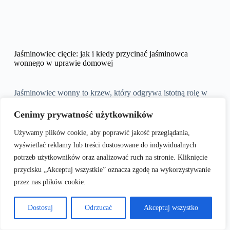
Jaśminowiec cięcie: jak i kiedy przycinać jaśminowca
wonnego w uprawie domowej
Jaśminowiec wonny to krzew, który odgrywa istotną rolę w
wielu ogrodach ze względu na swój niezwykły aromat oraz
atrakcyjny wygląd. Odpowiednia pielęgnacja, w tym
Cenimy prywatność użytkowników
regularne przycinanie, jest kluczowa dla zachowania jego
zdrowia i urody. W poniższym artykule omówimy
Używamy plików cookie, aby poprawić jakość przeglądania,
najważniejsze aspekty związane z przycinaniem tego
wyświetlać reklamy lub treści dostosowane do indywidualnych
wyjątkowego krzewu.
potrzeb użytkowników oraz analizować ruch na stronie. Kliknięcie
przycisku „Akceptuj wszystkie” oznacza zgodę na wykorzystywanie
Spis treści
przez nas plików cookie.
Jakie narzędzia są najlepsze do przycinania jaśminowca
wonnego
Dostosuj
Odrzucać
Akceptuj wszystko
Kiedy najlepiej przycinać jaśminowiec, aby zachować jego