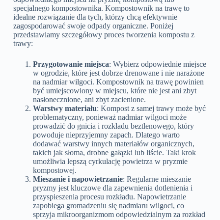
specjalnego kompostownika. Kompostownik na trawę to
idealne rozwiązanie dla tych, którzy chcą efektywnie
zagospodarować swoje odpady organiczne. Poniżej
przedstawiamy szczegółowy proces tworzenia kompostu z
trawy:
Przygotowanie miejsca
: Wybierz odpowiednie miejsce
w ogrodzie, które jest dobrze drenowane i nie narażone
na nadmiar wilgoci. Kompostownik na trawę powinien
być umiejscowiony w miejscu, które nie jest ani zbyt
nasłonecznione, ani zbyt zacienione.
Warstwy materiału
: Kompost z samej trawy może być
problematyczny, ponieważ nadmiar wilgoci może
prowadzić do gnicia i rozkładu beztlenowego, który
powoduje nieprzyjemny zapach. Dlatego warto
dodawać warstwy innych materiałów organicznych,
takich jak słoma, drobne gałązki lub liście. Taki krok
umożliwia lepszą cyrkulację powietrza w pryzmie
kompostowej.
Mieszanie i napowietrzanie
: Regularne mieszanie
pryzmy jest kluczowe dla zapewnienia dotlenienia i
przyspieszenia procesu rozkładu. Napowietrzanie
zapobiega gromadzeniu się nadmiaru wilgoci, co
sprzyja mikroorganizmom odpowiedzialnym za rozkład