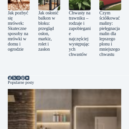
Jak pozbyć
Jak osłonić
Chwasty na
Czym
się
balkon w
trawniku –
ściółkować
mrówek:
bloku:
rodzaje i
maliny:
Skuteczne
przegląd
zapobiegani
pielęgnacja
sposoby na
osłon,
e
malin dla
mrówki w
markiz,
najczęściej
lepszego
domu i
rolet i
występując
plonu i
ogrodzie
zasłon
ych
mniejszego
chwastów
chwastu
Popularne posty