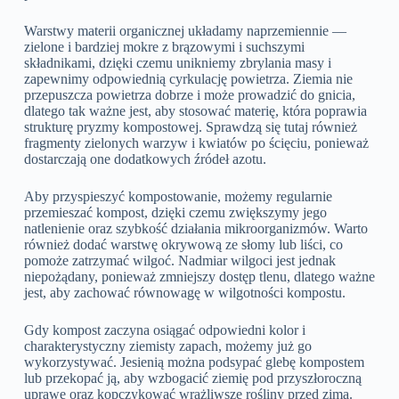
Warstwy materii organicznej układamy naprzemiennie —
zielone i bardziej mokre z brązowymi i suchszymi
składnikami, dzięki czemu unikniemy zbrylania masy i
zapewnimy odpowiednią cyrkulację powietrza. Ziemia nie
przepuszcza powietrza dobrze i może prowadzić do gnicia,
dlatego tak ważne jest, aby stosować materię, która poprawia
strukturę pryzmy kompostowej. Sprawdzą się tutaj również
fragmenty zielonych warzyw i kwiatów po ścięciu, ponieważ
dostarczają one dodatkowych źródeł azotu.
Aby przyspieszyć kompostowanie, możemy regularnie
przemieszać kompost, dzięki czemu zwiększymy jego
natlenienie oraz szybkość działania mikroorganizmów. Warto
również dodać warstwę okrywową ze słomy lub liści, co
pomoże zatrzymać wilgoć. Nadmiar wilgoci jest jednak
niepożądany, ponieważ zmniejszy dostęp tlenu, dlatego ważne
jest, aby zachować równowagę w wilgotności kompostu.
Gdy kompost zaczyna osiągać odpowiedni kolor i
charakterystyczny ziemisty zapach, możemy już go
wykorzystywać. Jesienią można podsypać glebę kompostem
lub przekopać ją, aby wzbogacić ziemię pod przyszłoroczną
uprawę oraz kopczykować wrażliwsze rośliny przed zimą.