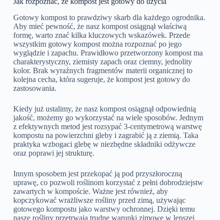
Jak rozpoznać, że kompost jest gotowy do użycia
Gotowy kompost to prawdziwy skarb dla każdego ogrodnika.
Aby mieć pewność, że nasz kompost osiągnął właściwą
formę, warto znać kilka kluczowych wskazówek. Przede
wszystkim gotowy kompost można rozpoznać po jego
wyglądzie i zapachu. Prawidłowo przetworzony kompost ma
charakterystyczny, ziemisty zapach oraz ciemny, jednolity
kolor. Brak wyraźnych fragmentów materii organicznej to
kolejna cecha, która sugeruje, że kompost jest gotowy do
zastosowania.
Kiedy już ustalimy, że nasz kompost osiągnął odpowiednią
jakość, możemy go wykorzystać na wiele sposobów. Jednym
z efektywnych metod jest rozsypać 3-centymetrową warstwę
kompostu na powierzchni gleby i zagrabić ją z ziemią. Taka
praktyka wzbogaci glebę w niezbędne składniki odżywcze
oraz poprawi jej strukturę.
Innym sposobem jest przekopać ją pod przyszłoroczną
uprawę, co pozwoli roślinom korzystać z pełni dobrodziejstw
zawartych w kompoście. Ważne jest również, aby
kopczykować wrażliwsze rośliny przed zimą, używając
gotowego kompostu jako warstwy ochronnej. Dzięki temu
nasze rośliny przetrwają trudne warunki zimowe w lepszej