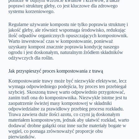
pomoże w bujnym wzroście kwiatów i krzewów, a także
poprawi strukturę gleby, co jest kluczowe dla zdrowego
systemu korzeniowego.
Regularne używanie kompostu nie tylko poprawia strukturę i
jakość gleby, ale również wspomaga środowisko, redukując
ilość odpadów organicznych opuszczających kompostownik.
Warto inwestować czas w kompostowanie, ponieważ
uzyskany kompost znacznie poprawia kondycję naszego
ogrodu i jest doskonałym, naturalnym źródłem składników
odżywczych dla roślin.
Jak przyspieszyć proces kompostowania z trawą
Kompostowanie trawy może być niezwykle efektywne, lecz
wymaga odpowiedniego podejścia, by proces ten przebiegał
szybciej. Skoszoną trawę warto odpowiednio przygotować,
zanim trafi ona do kompostownika. Niezwykle istotne jest tu
zaopatrzenie świeżej masy kompostowej w składniki
odpowiedzialne za prawidłowy przebieg procesu rozkładu.
Trawa zawiera duże ilości azotu, co czyni ją doskonałym
materiałem kompostowym, jednak aby ułatwić rozkład, warto
dodawać drobne gałązki oraz inne suche materiały bogate w
węgiel, co pomaga zrównoważyć proporcje obu
pierwiastków.