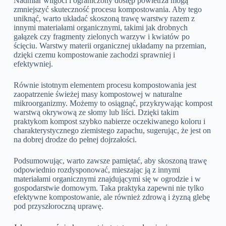
Nadmiar wilgoci i ograniczony dostęp powietrza mogą
zmniejszyć skuteczność procesu kompostowania. Aby tego
uniknąć, warto układać skoszoną trawę warstwy razem z
innymi materiałami organicznymi, takimi jak drobnych
gałązek czy fragmenty zielonych warzyw i kwiatów po
ścięciu. Warstwy materii organicznej układamy na przemian,
dzięki czemu kompostowanie zachodzi sprawniej i
efektywniej.
Równie istotnym elementem procesu kompostowania jest
zaopatrzenie świeżej masy kompostowej w naturalne
mikroorganizmy. Możemy to osiągnąć, przykrywając kompost
warstwą okrywową ze słomy lub liści. Dzięki takim
praktykom kompost szybko nabierze oczekiwanego koloru i
charakterystycznego ziemistego zapachu, sugerując, że jest on
na dobrej drodze do pełnej dojrzałości.
Podsumowując, warto zawsze pamiętać, aby skoszoną trawę
odpowiednio rozdysponować, mieszając ją z innymi
materiałami organicznymi znajdującymi się w ogrodzie i w
gospodarstwie domowym. Taka praktyka zapewni nie tylko
efektywne kompostowanie, ale również zdrową i żyzną glebę
pod przyszłoroczną uprawę.