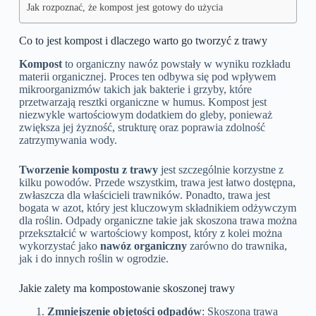
Jak rozpoznać, że kompost jest gotowy do użycia
Co to jest kompost i dlaczego warto go tworzyć z trawy
Kompost
to organiczny nawóz powstały w wyniku rozkładu
materii organicznej. Proces ten odbywa się pod wpływem
mikroorganizmów takich jak bakterie i grzyby, które
przetwarzają resztki organiczne w humus. Kompost jest
niezwykle wartościowym dodatkiem do gleby, ponieważ
zwiększa jej żyzność, strukturę oraz poprawia zdolność
zatrzymywania wody.
Tworzenie kompostu z trawy
jest szczególnie korzystne z
kilku powodów. Przede wszystkim, trawa jest łatwo dostępna,
zwłaszcza dla właścicieli trawników. Ponadto, trawa jest
bogata w azot, który jest kluczowym składnikiem odżywczym
dla roślin. Odpady organiczne takie jak skoszona trawa można
przekształcić w wartościowy kompost, który z kolei można
wykorzystać jako
nawóz organiczny
zarówno do trawnika,
jak i do innych roślin w ogrodzie.
Jakie zalety ma kompostowanie skoszonej trawy
Zmniejszenie objętości odpadów
: Skoszona trawa