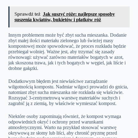
Sprawdź też
Jak suszyć róże: najlepsze sposoby
suszenia kwiatów, bukietów i płatków róż
Innym problemem może być zbyt sucha mieszanka. Dodanie
zbyt małej ilości materiału zielonego lub świeżej masy
kompostowej może spowodować, że proces rozkładu będzie
przebiegał wolniej. Ważne jest, aby trzymać się zasady
równowagi: używać zarówno materiałów bogatych w azot,
jak skoszona trawa, jak i tych bogatych w węgiel, jak liście i
drobne gałązki.
Dodatkowym błędem jest niewłaściwe zarządzanie
wilgotnością kompostu. Nadmiar wilgoci prowadzi do gnicia,
natomiast zbyt sucha mieszanka nie rozkłada się właściwie.
Rozsypać 3-centymetrową warstwę materiałów suchych i
zagrabić ją z ziemią, by właściwie wymieszać kompost.
Niektóre osoby zapominają również, że kompost wymaga
odpowiednich okryć i ochrony przed warunkami
atmosferycznymi. Warto na przykład stosować warstwę
okrywową ze słomy lub liści, aby chronić pryzmę przed