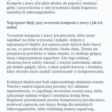
Kompost z trawy jest także idealny do poprawy struktury
gleby i przywrócenia w niej żywotności dzięki bogactwu
naturalnych mikroorganizmów.
Najczęstsze błędy przy tworzeniu kompostu z trawy i jak ich
unikać
Tworzenie kompostu z trawy jest procesem, który może
napotkać na różne wyzwania i pułapki. Jednym z
najczęstszych błędów jest umieszczanie dużych ilości trawy
na raz, co prowadzi do zbrylania i braku tlenu. Ziemia nie
przepuszcza powietrza w takim stopniu, co skutkuje gnijącą
masą i nieprzyjemnym zapachem. Aby tego uniknąć,
skoszoną trawę należy mieszać z innymi materiałami, takimi
jak drobne gałązki, liście, a także popiół drzewny z kominka,
który również może znaleźć zastosowanie w kompostowaniu.
Kolejnym błędem jest brak odpowiedniego układania warstw.
Warstwy materii organicznej powinny być układane
naprzemiennie, co zapobiega stworzeniu zwartej masy, która
zatrzymuje nadmiar wilgoci i zmniejsza dostęp tlenu.
Regularne przemieszanie pryzmy kompostowej jest kluczowe,
ponieważ zapewnia ono lepszy dostęp dla naturalnych
mikroorganizmów, które rozkładają materię organiczną.