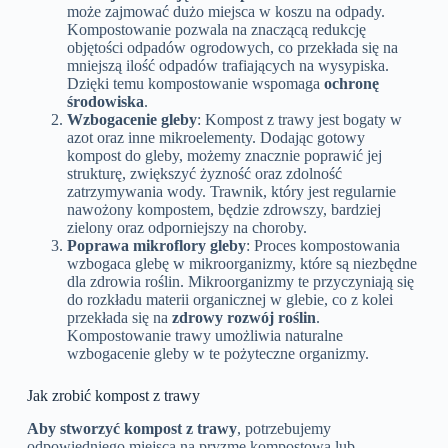
może zajmować dużo miejsca w koszu na odpady.
Kompostowanie pozwala na znaczącą redukcję
objętości odpadów ogrodowych, co przekłada się na
mniejszą ilość odpadów trafiających na wysypiska.
Dzięki temu kompostowanie wspomaga
ochronę
środowiska
.
Wzbogacenie gleby
: Kompost z trawy jest bogaty w
azot oraz inne mikroelementy. Dodając gotowy
kompost do gleby, możemy znacznie poprawić jej
strukturę, zwiększyć żyzność oraz zdolność
zatrzymywania wody. Trawnik, który jest regularnie
nawożony kompostem, będzie zdrowszy, bardziej
zielony oraz odporniejszy na choroby.
Poprawa mikroflory gleby
: Proces kompostowania
wzbogaca glebę w mikroorganizmy, które są niezbędne
dla zdrowia roślin. Mikroorganizmy te przyczyniają się
do rozkładu materii organicznej w glebie, co z kolei
przekłada się na
zdrowy rozwój roślin
.
Kompostowanie trawy umożliwia naturalne
wzbogacenie gleby w te pożyteczne organizmy.
Jak zrobić kompost z trawy
Aby stworzyć kompost z trawy
, potrzebujemy
odpowiedniego miejsca na pryzmę kompostową lub