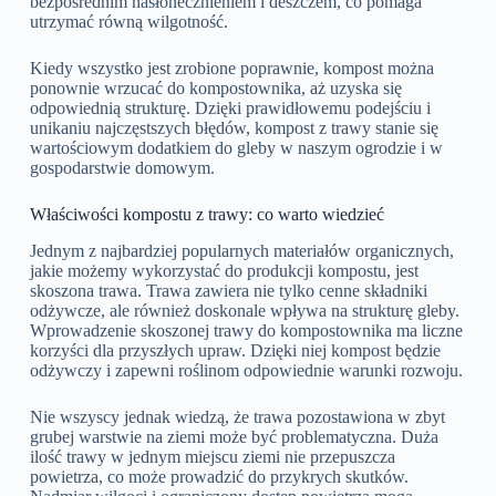
bezpośrednim nasłonecznieniem i deszczem, co pomaga
utrzymać równą wilgotność.
Kiedy wszystko jest zrobione poprawnie, kompost można
ponownie wrzucać do kompostownika, aż uzyska się
odpowiednią strukturę. Dzięki prawidłowemu podejściu i
unikaniu najczęstszych błędów, kompost z trawy stanie się
wartościowym dodatkiem do gleby w naszym ogrodzie i w
gospodarstwie domowym.
Właściwości kompostu z trawy: co warto wiedzieć
Jednym z najbardziej popularnych materiałów organicznych,
jakie możemy wykorzystać do produkcji kompostu, jest
skoszona trawa. Trawa zawiera nie tylko cenne składniki
odżywcze, ale również doskonale wpływa na strukturę gleby.
Wprowadzenie skoszonej trawy do kompostownika ma liczne
korzyści dla przyszłych upraw. Dzięki niej kompost będzie
odżywczy i zapewni roślinom odpowiednie warunki rozwoju.
Nie wszyscy jednak wiedzą, że trawa pozostawiona w zbyt
grubej warstwie na ziemi może być problematyczna. Duża
ilość trawy w jednym miejscu ziemi nie przepuszcza
powietrza, co może prowadzić do przykrych skutków.