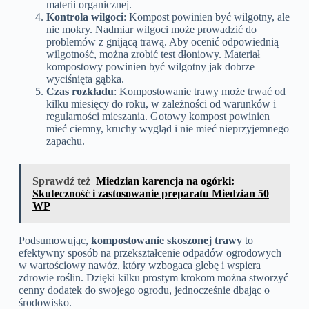
materii organicznej.
Kontrola wilgoci
: Kompost powinien być wilgotny, ale
nie mokry. Nadmiar wilgoci może prowadzić do
problemów z gnijącą trawą. Aby ocenić odpowiednią
wilgotność, można zrobić test dłoniowy. Materiał
kompostowy powinien być wilgotny jak dobrze
wyciśnięta gąbka.
Czas rozkładu
: Kompostowanie trawy może trwać od
kilku miesięcy do roku, w zależności od warunków i
regularności mieszania. Gotowy kompost powinien
mieć ciemny, kruchy wygląd i nie mieć nieprzyjemnego
zapachu.
Sprawdź też
Miedzian karencja na ogórki:
Skuteczność i zastosowanie preparatu Miedzian 50
WP
Podsumowując,
kompostowanie skoszonej trawy
to
efektywny sposób na przekształcenie odpadów ogrodowych
w wartościowy nawóz, który wzbogaca glebę i wspiera
zdrowie roślin. Dzięki kilku prostym krokom można stworzyć
cenny dodatek do swojego ogrodu, jednocześnie dbając o
środowisko.