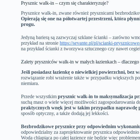
Prysznic walk-in – czym się charakteryzuje?
Prysznice walk-in, zwane również prysznicami bezbrodzikow
Opierają się one na półotwartej przestrzeni, która płynni
progu.
Jedyną barierą są zazwyczaj szklane ścianki – zarówno wmo
przykład na stronie
https://sevante.pl/pl/scianki-prysznicow
na przykład ścianki z tworzywa sztucznego czy nawet cegie
Zalety pryszniców walk-in w małych łazienkach – dlaczego 
Jeśli posiadasz łazienkę o niewielkiej powierzchni, bez
rozwiązanie robi wrażenie także w przypadku większych pom
niemiara.
Przede wszystkim
prysznic walk-in to maksymalizacja pr
suchą masz o wiele więcej możliwości zagospodarowania d
praktycznych wnęk jest w takim przypadku naprawdę p
sposób optyczny, a także dodają jej lekkości.
Bezbrodzikowe prysznice przy odpowiednim wykonaniu 
odpowiedzialny za zaprojektowanie prysznica odpowiednio
Woda chlapiąca po całej łazience nie będzie więc problemem