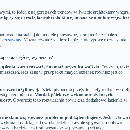
ymi, to jeden z najgorętszych trendów w świecie architektury wnętrz.
e łączy się z resztą łazienki i do której można swobodnie wejść bez
ntowane na stałe, jak i modele przesuwne, które możesz znaleźć na
e/przesuwne/
. Można również znaleźć bardziej nietypowe rozwiązania,
ł.
są coraz częściej wybierane?
 wątpienia warto rozważyć montaż prysznica walk-in
. Owszem, takie
ieszczeń, lecz zalet w przypadku małych łazienek również jest co
zestrzeni użytkowej.
Dzięki płynnemu przejściu strefy mokrej w stref
ostępnego miejsca.
Montaż półek czy wykonanie stylowych,
rosty.
Otwartość tego rozwiązania powiększa dodatkowo łazienkę w
nie stanowią również problemu pod kątem higieny
. Jeśli fachowie
 wykona posadzkę, cała woda będzie sprawnie spływać do opływu.
 – tym bardziej jeśli zainwestujesz w przesuwną ściankę.