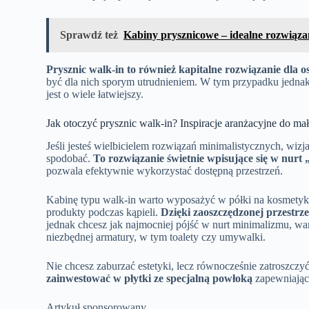
Sprawdź też
Kabiny prysznicowe – idealne rozwiąza
Prysznic walk-in to również kapitalne rozwiązanie dla 
być dla nich sporym utrudnieniem. W tym przypadku jednak 
jest o wiele łatwiejszy.
Jak otoczyć prysznic walk-in? Inspiracje aranżacyjne do ma
Jeśli jesteś wielbicielem rozwiązań minimalistycznych, wizj
spodobać.
To rozwiązanie świetnie wpisujące się w nurt 
pozwala efektywnie wykorzystać dostępną przestrzeń.
Kabinę typu walk-in warto wyposażyć w półki na kosmetyki
produkty podczas kąpieli.
Dzięki zaoszczędzonej przestrze
jednak chcesz jak najmocniej pójść w nurt minimalizmu, war
niezbędnej armatury, w tym toalety czy umywalki.
Nie chcesz zaburzać estetyki, lecz równocześnie zatroszczy
zainwestować w płytki ze specjalną powłoką
zapewniając
Artykuł sponsorowany