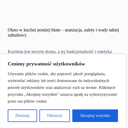
Okno w kuchni poniżej blatu – aranżacja, zalety i wady takiej
zabudowy
Kuchnia jest sercem domu, a jej funkcjonalność i estetyka
mają kluczowe znaczenie dla codziennego komfortu
mieszkańców. Jednym z pomysłów na oryginalne i praktyczne
Cenimy prywatność użytkowników
rozwiązanie jest umieszczenie okna poniżej blatu kuchennego.
To innowacyjne podejście do projektowania wnętrz może
Używamy plików cookie, aby poprawić jakość przeglądania,
przynieść zarówno szereg zalet, jak i pewne wyzwania.
wyświetlać reklamy lub treści dostosowane do indywidualnych
potrzeb użytkowników oraz analizować ruch na stronie. Kliknięcie
Spis treści
przycisku „Akceptuj wszystkie” oznacza zgodę na wykorzystywanie
przez nas plików cookie.
Zalety i wady okna w kuchni poniżej blatu
Nowoczesna aranżacja: kuchnia z oknem pod blatem
Dostosuj
Odrzucać
Akceptuj wszystko
Blat pod oknem – czy warto?
Jak zaaranżować kuchenny blat pod oknem