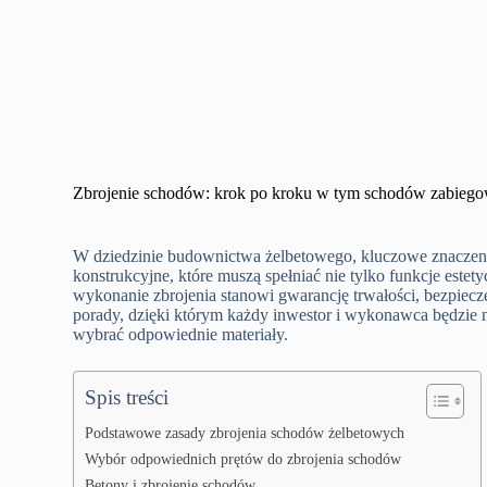
Zbrojenie schodów: krok po kroku w tym schodów zabiego
W dziedzinie budownictwa żelbetowego, kluczowe znaczen
konstrukcyjne, które muszą spełniać nie tylko funkcje este
wykonanie zbrojenia stanowi gwarancję trwałości, bezpiecz
porady, dzięki którym każdy inwestor i wykonawca będzie m
wybrać odpowiednie materiały.
Spis treści
Podstawowe zasady zbrojenia schodów żelbetowych
Wybór odpowiednich prętów do zbrojenia schodów
Betony i zbrojenie schodów