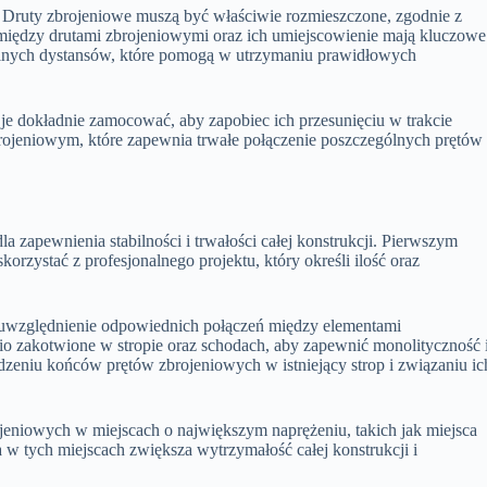
a. Druty zbrojeniowe muszą być właściwie rozmieszczone, zgodnie z
 między drutami zbrojeniowymi oraz ich umiejscowienie mają kluczowe
jalnych dystansów, które pomogą w utrzymaniu prawidłowych
je dokładnie zamocować, aby zapobiec ich przesunięciu w trakcie
brojeniowym, które zapewnia trwałe połączenie poszczególnych prętów
a zapewnienia stabilności i trwałości całej konstrukcji. Pierwszym
orzystać z profesjonalnego projektu, który określi ilość oraz
t uwzględnienie odpowiednich połączeń między elementami
o zakotwione w stropie oraz schodach, aby zapewnić monolityczność 
adzeniu końców prętów zbrojeniowych w istniejący strop i związaniu ic
eniowych w miejscach o największym naprężeniu, takich jak miejsca
 w tych miejscach zwiększa wytrzymałość całej konstrukcji i