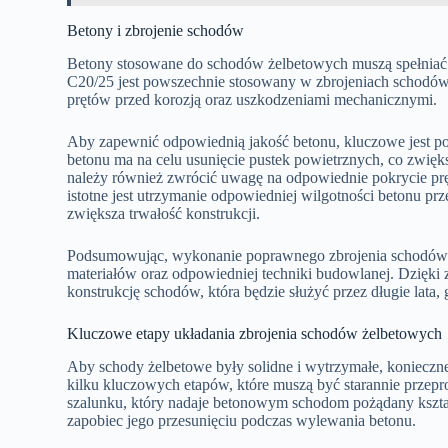
Betony i zbrojenie schodów
Betony stosowane do schodów żelbetowych muszą spełniać
C20/25 jest powszechnie stosowany w zbrojeniach schodów
prętów przed korozją oraz uszkodzeniami mechanicznymi.
Aby zapewnić odpowiednią jakość betonu, kluczowe jest po
betonu ma na celu usunięcie pustek powietrznych, co zwięk
należy również zwrócić uwagę na odpowiednie pokrycie pr
istotne jest utrzymanie odpowiedniej wilgotności betonu pr
zwiększa trwałość konstrukcji.
Podsumowując, wykonanie poprawnego zbrojenia schodów
materiałów oraz odpowiedniej techniki budowlanej. Dzięki
konstrukcję schodów, która będzie służyć przez długie lata
Kluczowe etapy układania zbrojenia schodów żelbetowych
Aby schody żelbetowe były solidne i wytrzymałe, konieczne j
kilku kluczowych etapów, które muszą być starannie prze
szalunku, który nadaje betonowym schodom pożądany kształt
zapobiec jego przesunięciu podczas wylewania betonu.