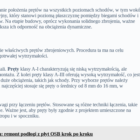
anie położenia prętów na wszystkich poziomach schodów, w tym wokó
yjny, który stanowi poziomą płaszczyznę pomiędzy biegami schodów i
ów. Na etapie budowy, oprócz wykonania solidnego zbrojenia, ważne
ększa ich odporność na obciążenia dynamiczne.
ie właściwych prętów zbrojeniowych. Procedura ta ma na celu
gotrwałej wytrzymałości.
ali.
Pręty
klasy A-I charakteryzują się niską wytrzymałością, ale
ontażu. Z kolei pręty klasy A-III oferują wysoką wytrzymałość, co jest
uże obciążenia, takich jak schody. Przy wyborze prętów należy
najczęściej stosuje się pręty o średnicy od 8 mm do 16 mm, w
i przy łączeniu prętów. Stosowane są różne techniki łączenia, takie
. Ważne jest, aby pręty były zgodnie z projektem umieszczone na
ropu i w spoczniku.
: remont podłogi z płyt OSB krok po kroku