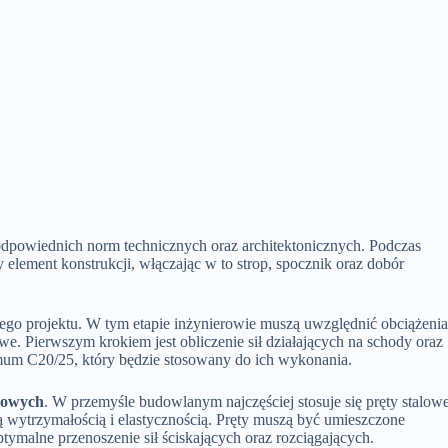
dpowiednich norm technicznych oraz architektonicznych. Podczas
element konstrukcji, włączając w to strop, spocznik oraz dobór
ego projektu. W tym etapie inżynierowie muszą uwzględnić obciążeni
. Pierwszym krokiem jest obliczenie sił działających na schody oraz
imum C20/25, który będzie stosowany do ich wykonania.
iowych
. W przemyśle budowlanym najczęściej stosuje się pręty stalow
bą wytrzymałością i elastycznością. Pręty muszą być umieszczone
ymalne przenoszenie sił ściskających oraz rozciągających.