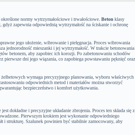
 określone normy wytrzymałościowe i trwałościowe.
Beton
klasy
, gdyż zapewnia odpowiednią wytrzymałość na ściskanie i ochronę
prawne jego ułożenie, wibrowanie i pielęgnacja. Proces wibrowania
sza jednorodność mieszanki i jej wytrzymałość. W trakcie betonowania
ętów betonem, aby zapobiec ich korozji. Po zabetonowaniu schodów
zez pierwsze dni jego wiązania, co zapobiega powstawaniu pęknięć ora
 żelbetowych wymaga precyzyjnego planowania, wyboru właściwych
 zastosowaniu odpowiednich metod i materiałów można stworzyć
, gwarantując bezpieczeństwo i komfort użytkowania.
est dokładne i precyzyjne układanie zbrojenia. Proces ten składa się z
prowadzone. Pierwszym krokiem jest wykonanie odpowiedniego
 i strukturę. Szalunek powinien być stabilnie zamocowany, aby