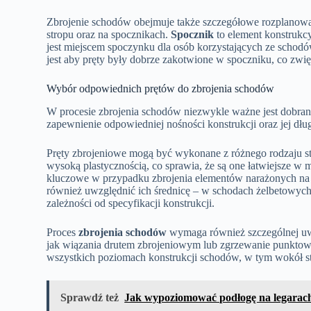
Zbrojenie schodów obejmuje także szczegółowe rozplanow
stropu oraz na spocznikach.
Spocznik
to element konstrukc
jest miejscem spoczynku dla osób korzystających ze schod
jest aby pręty były dobrze zakotwione w spoczniku, co zwi
Wybór odpowiednich prętów do zbrojenia schodów
W procesie zbrojenia schodów niezwykle ważne jest dobran
zapewnienie odpowiedniej nośności konstrukcji oraz jej dłu
Pręty zbrojeniowe mogą być wykonane z różnego rodzaju st
wysoką plastycznością, co sprawia, że są one łatwiejsze w m
kluczowe w przypadku zbrojenia elementów narażonych na d
również uwzględnić ich średnicę – w schodach żelbetowych 
zależności od specyfikacji konstrukcji.
Proces
zbrojenia schodów
wymaga również szczególnej uwag
jak wiązania drutem zbrojeniowym lub zgrzewanie punktowe
wszystkich poziomach konstrukcji schodów, w tym wokół st
Sprawdź też
Jak wypoziomować podłogę na legarach