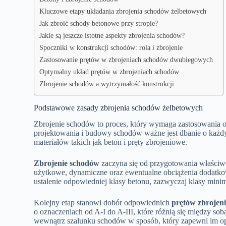
Kluczowe etapy układania zbrojenia schodów żelbetowych
Jak zbroić schody betonowe przy stropie?
Jakie są jeszcze istotne aspekty zbrojenia schodów?
Spoczniki w konstrukcji schodów: rola i zbrojenie
Zastosowanie prętów w zbrojeniach schodów dwubiegowych
Optymalny układ prętów w zbrojeniach schodów
Zbrojenie schodów a wytrzymałość konstrukcji
Podstawowe zasady zbrojenia schodów żelbetowych
Zbrojenie schodów to proces, który wymaga zastosowania o
projektowania i budowy schodów ważne jest dbanie o każdy 
materiałów takich jak beton i pręty zbrojeniowe.
Zbrojenie schodów
zaczyna się od przygotowania właściw
użytkowe, dynamiczne oraz ewentualne obciążenia dodatkowe
ustalenie odpowiedniej klasy betonu, zazwyczaj klasy min
Kolejny etap stanowi dobór odpowiednich
prętów zbrojen
o oznaczeniach od A-I do A-III, które różnią się między so
wewnątrz szalunku schodów w sposób, który zapewni im opt