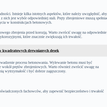
ności. Istnieje kilka istotnych aspektów, które należy uwzględnić, ab
z nich jest wybór odpowiedniej stali. Pręty zbrojeniowe muszą spełnia
ycia w konstrukcjach betonowych.
lowego zbrojenia przed korozją. Warto zwrócić uwagę na odpowiednie
ykorozyjnymi, które znacznie zwiększają ich trwałość.
rów kwadratowych drewnianych desek
owadzenie procesu betonowania. Wylewanie betonu musi być
nie wokół prętów zbrojeniowych. Warto również zwrócić uwagę na
ią wytrzymałość i być dobrze zagęszczony.
świadczonych fachowców, aby zapewnić bezpieczeństwo i trwałość