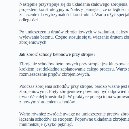
Następnie przystępuje się do układania stalowego zbrojeni
projektem konstrukcyjnym. Należy pamiętać, że odległości
znaczenie dla wytrzymałości konstrukcji. Warto użyć spec
odległości.
Po umieszczeniu drutów zbrojeniowych w szalunku, należy 
wylewania betonu. Często stosuje się tu wiązanie drutem z
zbrojeniowych.
Jak zbroić schody betonowe przy stropie?
Zbrojenie schodów betonowych przy stropie jest kluczowe dl
krokiem jest dokładne zaplanowanie całego procesu. Warto sk
rozmieszczenie prętów zbrojeniowych.
Podczas zbrojenia schodów przy stropie, bardzo ważne jes
zbrojeniowymi. Pręty zbrojeniowe powinny być odpowiedni
trwałość całej konstrukcji. W praktyce polega to na wprow
z nowym zbrojeniem schodów.
Warto również zwrócić uwagę na umieszczenie prętów zbroj
łączenia schodów ze stropem. Poprawne układanie zbrojenia
minimalizuje ryzyko pęknięć.