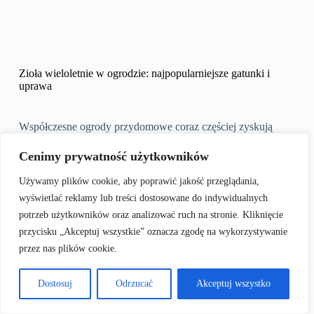
Zioła wieloletnie w ogrodzie: najpopularniejsze gatunki i
uprawa
Współczesne ogrody przydomowe coraz częściej zyskują
dodatkowe przeznaczenie poza estetyką – stają się miejscem,
gdzie hodowane są zdrowe, aromatyczne zioła. Uprawa ziół,
Cenimy prywatność użytkowników
zwłaszcza wieloletnich, niesie za sobą korzyści zarówno
kulinarne, jak i zdrowotne. Dowiedz się, jak założyć
Używamy plików cookie, aby poprawić jakość przeglądania,
efektywny i piękny ogródek ziołowy, jakie zioła wieloletnie
wyświetlać reklamy lub treści dostosowane do indywidualnych
warto posadzić, oraz poznaj wszystkie tajniki ich pielęgnacji.
potrzeb użytkowników oraz analizować ruch na stronie. Kliknięcie
przycisku „Akceptuj wszystkie” oznacza zgodę na wykorzystywanie
Spis treści
przez nas plików cookie.
Jak założyć przydomowy ogródek ziołowy
Najlepsze zioła wieloletnie do uprawy w ogrodzie
Dostosuj
Odrzucać
Akceptuj wszystko
Zioła wieloletnie w ogrodzie – praktyczne wskazówki