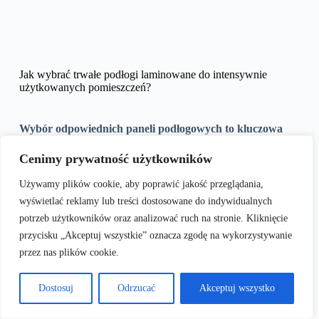
Jak wybrać trwałe podłogi laminowane do intensywnie
użytkowanych pomieszczeń?
Wybór odpowiednich paneli podłogowych to kluczowa
decyzja w procesie wykańczania wnętrza, która
determinuje nie tylko jego estetykę, ale przede wszystkim
Cenimy prywatność użytkowników
komfort codziennego użytkowania przez lata. W
pomieszczeniach o wysokim natężeniu ruchu, takich jak
Używamy plików cookie, aby poprawić jakość przeglądania,
korytarze, kuchnie czy salony, podłogi są narażone na
wyświetlać reklamy lub treści dostosowane do indywidualnych
częste uszkodzenia mechaniczne, ścieranie oraz
zabrudzenia. Sprawdźmy, co warto wiedzieć przed
potrzeb użytkowników oraz analizować ruch na stronie. Kliknięcie
podjęciem decyzji w sklepie.
przycisku „Akceptuj wszystkie” oznacza zgodę na wykorzystywanie
przez nas plików cookie.
Spis treści
Dostosuj
Odrzucać
Akceptuj wszystko
Klasy ścieralności a przeznaczenie wnętrza
Grubość paneli i jej wpływ na stabilność